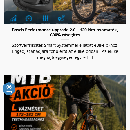
Bosch Performance upgrade 2.0 – 120 Nm nyomaték,
600% rásegítés
Szoftverfrissítés Smart Systemmel ellátott eBike-okhoz!
Engedj szabadjára több erőt az eBike-odban . Az eBike
meghajtóegységed egyre [...]
06
máj