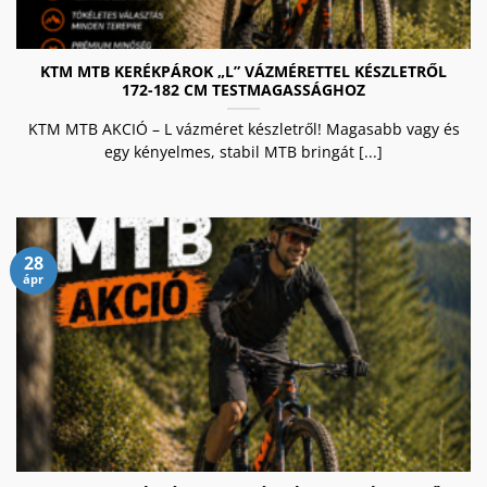
KTM MTB KERÉKPÁROK „L” VÁZMÉRETTEL KÉSZLETRŐL
172-182 CM TESTMAGASSÁGHOZ
KTM MTB AKCIÓ – L vázméret készletről! Magasabb vagy és
egy kényelmes, stabil MTB bringát [...]
28
ápr