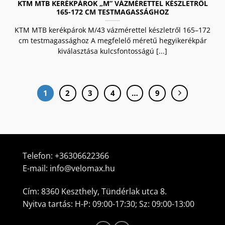
KTM MTB KERÉKPÁROK „M” VÁZMÉRETTEL KÉSZLETRŐL
165-172 CM TESTMAGASSÁGHOZ
KTM MTB kerékpárok M/43 vázmérettel készletről 165–172
cm testmagassághoz A megfelelő méretű hegyikerékpár
kiválasztása kulcsfontosságú [...]
1
2
3
4
…
9
Telefon:
+36306622366
E-mail:
info@velomax.hu
Cím: 8360 Keszthely, Tündérlak utca 8.
Nyitva tartás: H-P: 09:00-17:30; Sz: 09:00-13:00