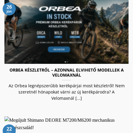
26
jún
ORBEA KÉSZLETRŐL – AZONNAL ELVIHETŐ MODELLEK A
VELOMAXNÁL
Az Orbea legnépszerűbb kerékpárjai most készletről! Nem
szeretnél hónapokat várni az új kerékpárodra? A
Velomaxnál [...]
22