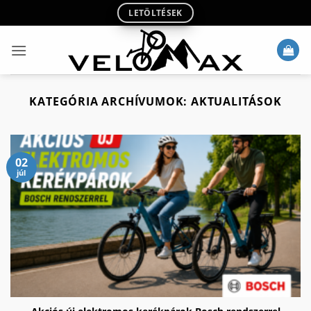
Skip
LETÖLTÉSEK
to
content
KATEGÓRIA ARCHÍVUMOK:
AKTUALITÁSOK
02
júl