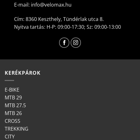
E-mail:
info@velomax.hu
Cím: 8360 Keszthely, Tündérlak utca 8.
Nyitva tartás: H-P: 09:00-17:30; Sz: 09:00-13:00
KERÉKPÁROK
E-BIKE
MTB 29
MTB 27.5
MTB 26
CROSS
TREKKING
CITY