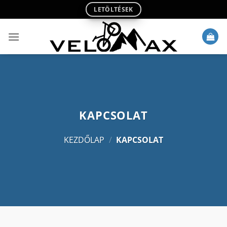
Skip
LETÖLTÉSEK
to
content
KAPCSOLAT
KEZDŐLAP
/
KAPCSOLAT