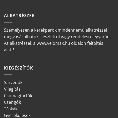
ALKATRÉSZEK
Személyesen a kerékpárok mindennemű alkatrészei
megvásárolhatók, készletről vagy rendelésre egyaránt.
Az alkatrészek a www.velomax.hu oldalon feltöltés
alatt!
KIEGÉSZÍTŐK
Sárvédők
Világítás
Csomagtartók
Csengők
Táskák
Gyerekülések