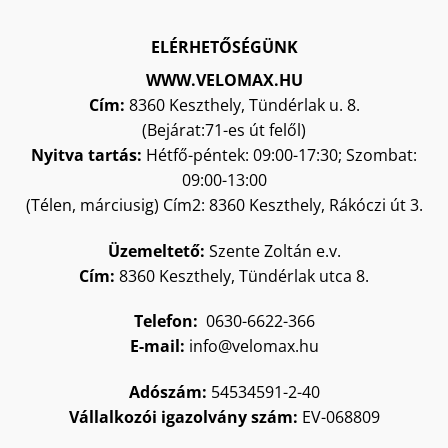
ELÉRHETŐSÉGÜNK
WWW.VELOMAX.HU
Cím:
8360 Keszthely, Tündérlak u. 8.
(Bejárat:71-es út felől)
Nyitva tartás:
Hétfő-péntek: 09:00-17:30; Szombat:
09:00-13:00
(Télen, márciusig) Cím2: 8360 Keszthely, Rákóczi út 3.
Üzemeltető:
Szente Zoltán
e.v.
Cím:
8360 Keszthely, Tündérlak utca 8.
Telefon:
0630-6622-366
E-mail:
info@velomax.hu
Adószám:
54534591-2-40
Vállalkozói igazolvány szám:
EV-068809