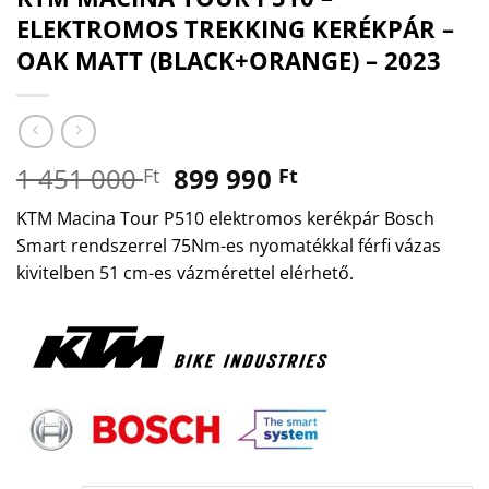
ELEKTROMOS TREKKING KERÉKPÁR –
OAK MATT (BLACK+ORANGE) – 2023
Original
Current
1 451 000
899 990
Ft
Ft
price
price
KTM Macina Tour P510 elektromos kerékpár Bosch
was:
is:
Smart rendszerrel 75Nm-es nyomatékkal férfi vázas
1
899
kivitelben 51 cm-es vázmérettel elérhető.
451
990 Ft.
000 Ft.