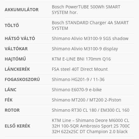
Bosch PowerTUBE 500Wh SMART
AKKUMULÁTOR
SYSTEM hor.
Bosch STANDARD Charger 4A SMART
TÖLTŐ
SYSTEM
HÁTSÓ VÁLTÓ
Shimano Alivio M3100-9 SGS shadow
VÁLTÓKAR
Shimano Alivio M3100-9 display
HAJTÓMŰ
KTM E-LINE BNI 170mm Q16
LÁNCKERÉK
FSA steel 40T Direct Mount
FOGASKOSZORÚ
Shimano HG201-9 / 11-36
LÁNC
Shimano E6070-9 e-bike
FÉK
Shimano MT200 / MT200 2-Piston
ROTOR
Shimano RT30 CL 180 / EM300 CL 160
KTM Line – Shimano Deore M6000 CL
ELSŐ KERÉK
32H 100-5QR Ambrosio Sport 25 700C
32H 622x25C DT Champion 2.0 black