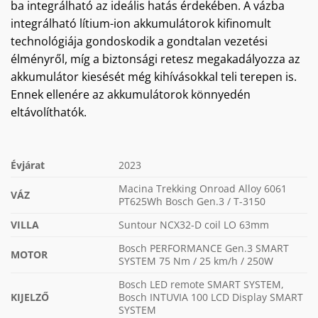
ba integrálható az ideális hatás érdekében. A vázba
integrálható lítium-ion akkumulátorok kifinomult
technológiája gondoskodik a gondtalan vezetési
élményről, míg a biztonsági retesz megakadályozza az
akkumulátor kiesését még kihívásokkal teli terepen is.
Ennek ellenére az akkumulátorok könnyedén
eltávolíthatók.
Évjárat
2023
Macina Trekking Onroad Alloy 6061
VÁZ
PT625Wh Bosch Gen.3 / T-3150
VILLA
Suntour NCX32-D coil LO 63mm
Bosch PERFORMANCE Gen.3 SMART
MOTOR
SYSTEM 75 Nm / 25 km/h / 250W
Bosch LED remote SMART SYSTEM,
KIJELZŐ
Bosch INTUVIA 100 LCD Display SMART
SYSTEM