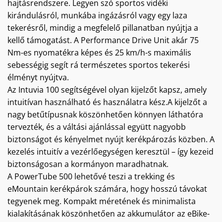
hajtásrendszere. Legyen szó sportos vidéki
kirándulásról, munkába ingázásról vagy egy laza
tekerésről, mindig a megfelelő pillanatban nyújtja a
kellő támogatást. A Performance Drive Unit akár 75
Nm-es nyomatékra képes és 25 km/h-s maximális
sebességig segít rá természetes sportos tekerési
élményt nyújtva.
Az Intuvia 100 segítségével olyan kijelzőt kapsz, amely
intuitívan használható és használatra kész.A kijelzőt a
nagy betűtípusnak köszönhetően könnyen láthatóra
tervezték, és a váltási ajánlással együtt nagyobb
biztonságot és kényelmet nyújt kerékpározás közben. A
kezelés intuitív a vezérlőegységen keresztül – így kezeid
biztonságosan a kormányon maradhatnak.
A PowerTube 500 lehetővé teszi a trekking és
eMountain kerékpárok számára, hogy hosszú távokat
tegyenek meg. Kompakt méretének és minimalista
kialakításának köszönhetően az akkumulátor az eBike-