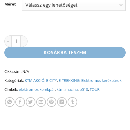
Méret
KTM MACINA TOUR P510 - ELEKTROMOS TREKKING KERÉKPÁR -
KOSÁRBA TESZEM
Cikkszám:
N/A
Kategóriák:
KTM AKCIÓ
,
E-CITY
,
E-TREKKING
,
Elektromos kerékpárok
Címkék:
elektromos kerékpár
,
ktm
,
macina
,
p510
,
TOUR