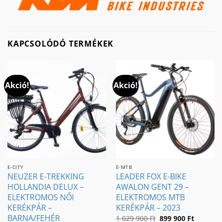
KAPCSOLÓDÓ TERMÉKEK
Akció!
Akció!
E-CITY
E-MTB
NEUZER E-TREKKING
LEADER FOX E-BIKE
HOLLANDIA DELUX –
AWALON GENT 29 –
ELEKTROMOS NŐI
ELEKTROMOS MTB
KERÉKPÁR –
KERÉKPÁR – 2023
BARNA/FEHÉR
Original
Current
1 029 900
Ft
899 900
Ft