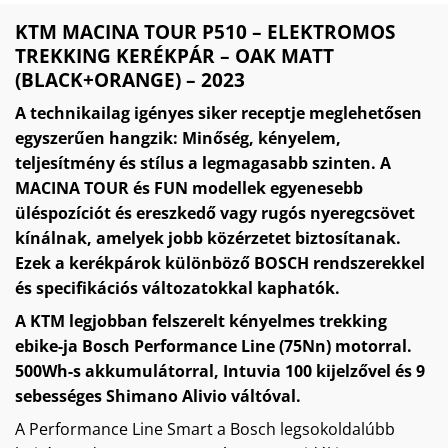
KTM MACINA TOUR P510 – ELEKTROMOS
TREKKING KERÉKPÁR – OAK MATT
(BLACK+ORANGE) – 2023
A technikailag igényes siker receptje meglehetősen
egyszerűen hangzik: Minőség, kényelem,
teljesítmény és stílus a legmagasabb szinten. A
MACINA TOUR és FUN modellek egyenesebb
üléspozíciót és ereszkedő vagy rugós nyeregcsövet
kínálnak, amelyek jobb közérzetet biztosítanak.
Ezek a kerékpárok különböző BOSCH rendszerekkel
és specifikációs változatokkal kaphatók.
A KTM legjobban felszerelt kényelmes trekking
ebike-ja Bosch Performance Line (75Nn) motorral.
500Wh-s akkumulátorral, Intuvia 100 kijelzővel és 9
sebességes Shimano Alivio váltóval.
A Performance Line Smart a Bosch legsokoldalúbb