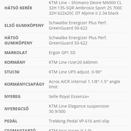
KTM Line – Shimano Deore M6000 CL
HÁTSÓ KERÉK
32H 135-5QR Ambrosio Sport 25 700C
32H 622x25C DT Alpine II 2.34 black
Schwalbe Energizer Plus Perf.
ELSŐ GUMIKÖPENY
GreenGuard 50-622
HÁTSÓ
Schwalbe Energizer Plus Perf.
GUMIKÖPENY
GreenGuard 50-622
MARKOLAT
Ergon GP1 SD
KORMÁNY
KTM Line rizer20 640mm
STUCNI
KTM Line UP3 adjust. 0-90°
Acros AICR internal 1.1/8″-1.5″ angle
KORMÁNYCSAPÁGY
limit
NYEREG
Selle Royal Essenza+
KTM Line Elegance suspension
NYEREGCSŐ
30.9/300
PEDÁL
Trekking-Pedal VP-616 anti-slip
CSOMAGTARTÓ
KTM tour (snap-it 1.0)