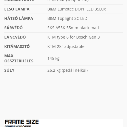
ELSŐ LÁMPA
B&M Lumotec DOPP LED 35Lux
HÁTSÓ LÁMPA
B&M Toplight 2C LED
SÁRVÉDŐ
SKS A55K 55mm black matt
LÁNCVÉDŐ
KTM type 6 for Bosch Gen.3
KITÁMASZTÓ
KTM 28″ adjustable
MAX.
145 kg
ÖSSZTERHELÉS
SÚLY
26,2 kg (pedál nélkül)