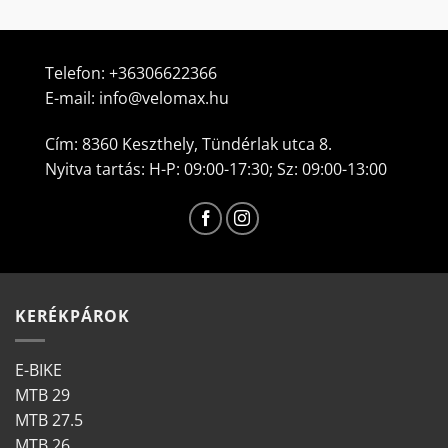
Ennek
Ennek
000 Ft.
a
a
terméknek
terméknek
több
több
Telefon:
+36306622366
variációja
variációja
E-mail:
info@velomax.hu
van.
van.
A
A
Cím: 8360 Keszthely, Tündérlak utca 8.
változatok
változatok
Nyitva tartás: H-P: 09:00-17:30; Sz: 09:00-13:00
a
a
termékoldalon
termékoldalon
választhatók
választhatók
ki
ki
KERÉKPÁROK
E-BIKE
MTB 29
MTB 27.5
MTB 26