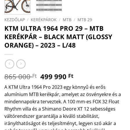
KEZDŐLAP
/
KERÉKPÁROK
/
MTB
/
MTB 29
KTM ULTRA 1964 PRO 29 – MTB
KERÉKPÁR – BLACK MATT (GLOSSY
ORANGE) – 2023 – L/48
Original
Current
865 000
499 990
Ft
Ft
price
price
A KTM Ultra 1964 Pro 2023 egy könnyű és erős
was:
is:
alumínium MTB kerékpár, amelyet az ösvényekre és a
865
499
mindennapokra terveztek. A 100 mm-es FOX 32 Float
000 Ft.
990 Ft.
Rhythm villa és a Shimano Deore XT 12 sebességes
váltórendszer garantálja a kiváló stabilitást,
irányíthatóságot és teljesítményt, legyen szó akár a