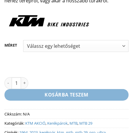
nehéz terepről, vagy akár a hosszabb túrákról.
MÉRET
KTM ULTRA 1964 PRO 29 - MTB KERÉKPÁR - BLACK MATT (GLOSS
KOSÁRBA TESZEM
Cikkszám:
N/A
Kategóriák:
KTM AKCIÓ
,
Kerékpárok
,
MTB
,
MTB 29
Címkék:
1964
,
2023
,
kerékpár
,
ktm
,
mtb
,
mtb 29
,
pro
,
ultra