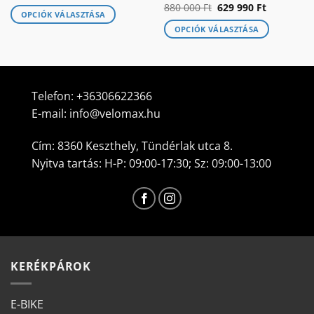
price
price
Original
Current
880 000
Ft
629 990
Ft
was:
is:
OPCIÓK VÁLASZTÁSA
price
price
256
169
was:
is:
000 Ft.
990 Ft.
OPCIÓK VÁLASZTÁSA
Ennek
880
629
000 Ft.
990 Ft.
a
Ennek
terméknek
a
több
terméknek
variációja
több
Telefon:
+36306622366
van.
variációja
E-mail:
info@velomax.hu
A
van.
változatok
A
Cím: 8360 Keszthely, Tündérlak utca 8.
a
változatok
Nyitva tartás: H-P: 09:00-17:30; Sz: 09:00-13:00
termékoldalon
a
választhatók
termékoldalon
ki
választhatók
ki
KERÉKPÁROK
E-BIKE