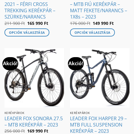
2021 – FÉRFI CROSS
– MTB FIÚ KERÉKPÁR –
TREKKING KERÉKPÁR –
MATT FEKETE/NARANCS –
SZÜRKE/NARANCS
1X8s – 2023
Original
Current
Original
Current
211 900
Ft
165 990
Ft
176 000
Ft
149 990
Ft
price
price
price
price
was:
is:
was:
is:
OPCIÓK VÁLASZTÁSA
OPCIÓK VÁLASZTÁSA
211
165
176
149
900 Ft.
990 Ft.
000 Ft.
990 Ft.
Ennek
Ennek
a
a
terméknek
terméknek
több
több
Akció!
Akció!
variációja
variációja
van.
van.
A
A
változatok
változatok
a
a
termékoldalon
termékoldalon
választhatók
választhatók
ki
ki
KERÉKPÁROK
KERÉKPÁROK
LEADER FOX SONORA 27.5
LEADER FOX HARPER 29 –
– MTB KERÉKPÁR – 2023
MTB FULL SUSPENSION
KERÉKPÁR – 2023
Original
Current
256 000
Ft
169 990
Ft