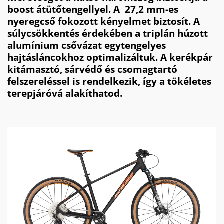
boost átütőtengellyel. A 27,2 mm-es
nyeregcső fokozott kényelmet biztosít. A
súlycsökkentés érdekében a triplán húzott
alumínium csővázat egytengelyes
hajtásláncokhoz optimalizáltuk. A kerékpár
kitámasztó, sárvédő és csomagtartó
felszereléssel is rendelkezik, így a tökéletes
terepjáróvá alakíthatod.