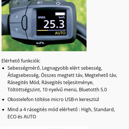
Elérhető funkciók:
Sebességmérő, Legnagyobb elért sebesség,
Átlagsebesség, Összes megtett táv, Megtehető táv,
Rásegités Mód, Rásegités teljesitménye,
Töltöttségszint, 10 nyelvű menü, Bluetotth 5.0
Okostelefon töltése micro USB-n keresztül
Mind a 4 rásegités mód elérhető : High, Standard,
ECO és AUTO