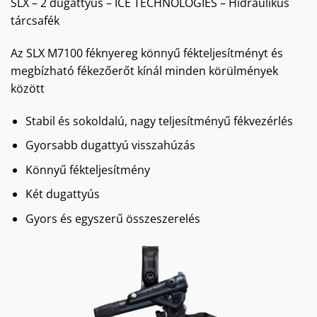
SLX – 2 dugattyús – ICE TECHNOLOGIES – Hidraulikus
tárcsafék
Az SLX M7100 féknyereg könnyű fékteljesítményt és
megbízható fékezőerőt kínál minden körülmények
között
Stabil és sokoldalú, nagy teljesítményű fékvezérlés
Gyorsabb dugattyú visszahúzás
Könnyű fékteljesítmény
Két dugattyús
Gyors és egyszerű összeszerelés