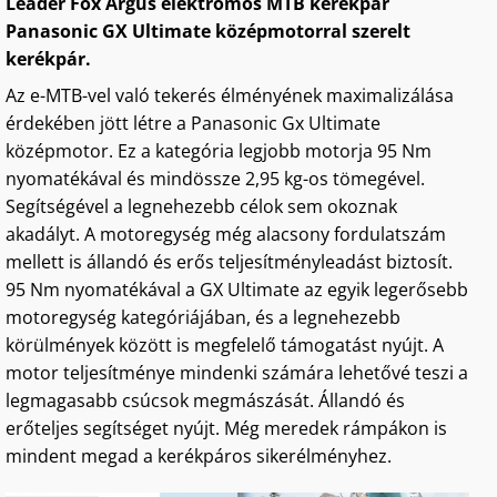
Leader Fox Argus elektromos MTB kerékpár
Panasonic GX Ultimate középmotorral szerelt
kerékpár.
Az e-MTB-vel való tekerés élményének maximalizálása
érdekében jött létre a Panasonic Gx Ultimate
középmotor. Ez a kategória legjobb motorja 95 Nm
nyomatékával és mindössze 2,95 kg-os tömegével.
Segítségével a legnehezebb célok sem okoznak
akadályt. A motoregység még alacsony fordulatszám
mellett is állandó és erős teljesítményleadást biztosít.
95 Nm nyomatékával a GX Ultimate az egyik legerősebb
motoregység kategóriájában, és a legnehezebb
körülmények között is megfelelő támogatást nyújt. A
motor teljesítménye mindenki számára lehetővé teszi a
legmagasabb csúcsok megmászását. Állandó és
erőteljes segítséget nyújt. Még meredek rámpákon is
mindent megad a kerékpáros sikerélményhez.