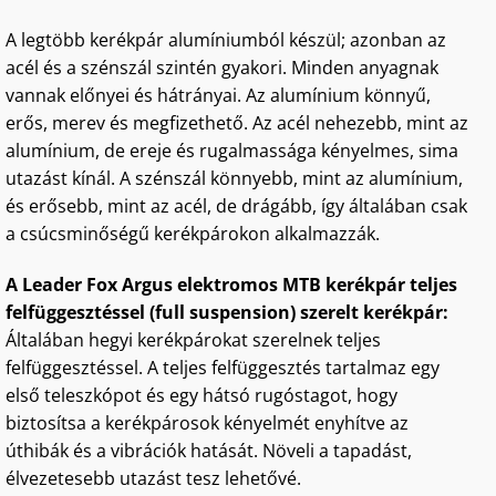
A legtöbb kerékpár alumíniumból készül; azonban az
acél és a szénszál szintén gyakori. Minden anyagnak
vannak előnyei és hátrányai. Az alumínium könnyű,
erős, merev és megfizethető. Az acél nehezebb, mint az
alumínium, de ereje és rugalmassága kényelmes, sima
utazást kínál. A szénszál könnyebb, mint az alumínium,
és erősebb, mint az acél, de drágább, így általában csak
a csúcsminőségű kerékpárokon alkalmazzák.
A Leader Fox Argus elektromos MTB kerékpár teljes
felfüggesztéssel (full suspension) szerelt kerékpár:
Általában hegyi kerékpárokat szerelnek teljes
felfüggesztéssel. A teljes felfüggesztés tartalmaz egy
első teleszkópot és egy hátsó rugóstagot, hogy
biztosítsa a kerékpárosok kényelmét enyhítve az
úthibák és a vibrációk hatását. Növeli a tapadást,
élvezetesebb utazást tesz lehetővé.