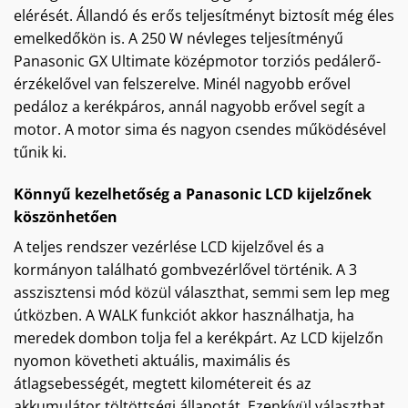
elérését. Állandó és erős teljesítményt biztosít még éles
emelkedőkön is. A 250 W névleges teljesítményű
Panasonic GX Ultimate középmotor torziós pedálerő-
érzékelővel van felszerelve. Minél nagyobb erővel
pedáloz a kerékpáros, annál nagyobb erővel segít a
motor. A motor sima és nagyon csendes működésével
tűnik ki.
Könnyű kezelhetőség a Panasonic LCD kijelzőnek
köszönhetően
A teljes rendszer vezérlése LCD kijelzővel és a
kormányon található gombvezérlővel történik. A 3
asszisztensi mód közül választhat, semmi sem lep meg
útközben. A WALK funkciót akkor használhatja, ha
meredek dombon tolja fel a kerékpárt. Az LCD kijelzőn
nyomon követheti aktuális, maximális és
átlagsebességét, megtett kilométereit és az
akkumulátor töltöttségi állapotát. Ezenkívül választhat