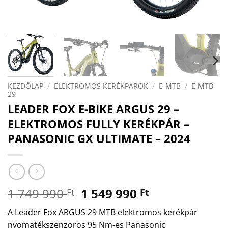
KEZDŐLAP
/
ELEKTROMOS KERÉKPÁROK
/
E-MTB
/
E-MTB
29
LEADER FOX E-BIKE ARGUS 29 –
ELEKTROMOS FULLY KERÉKPÁR –
PANASONIC GX ULTIMATE – 2024
Original
Current
1 749 990
1 549 990
Ft
Ft
price
price
A Leader Fox ARGUS 29 MTB elektromos kerékpár
was:
is:
nyomatékszenzoros 95 Nm-es Panasonic