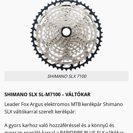
SHIMANO SLX 7100
SHIMANO SLX SL-M7100 – VÁLTÓKAR
Leader Fox Argus elektromos MTB kerékpár Shimano
SLX váltókarral szerelt kerékpár:
A gyors karhoz való hozzáféréssel és a könnyű és
gyorsan reagáló karral a RAPIDFIRE PLUS SLX váltókar