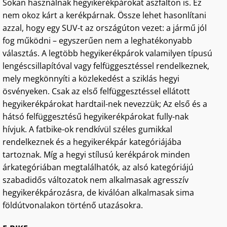
Sokan használnak hegyikerékpárokat aszfalton is. Ez
nem okoz kárt a kerékpárnak. Össze lehet hasonlítani
azzal, hogy egy SUV-t az országúton vezet: a jármű jól
fog működni – egyszerűen nem a leghatékonyabb
választás. A legtöbb hegyikerékpárok valamilyen típusú
lengéscsillapítóval vagy felfüggesztéssel rendelkeznek,
mely megkönnyíti a közlekedést a sziklás hegyi
ösvényeken. Csak az első felfüggesztéssel ellátott
hegyikerékpárokat hardtail-nek nevezzük; Az első és a
hátsó felfüggesztésű hegyikerékpárokat fully-nak
hívjuk. A fatbike-ok rendkívül széles gumikkal
rendelkeznek és a hegyikerékpár kategóriájába
tartoznak. Míg a hegyi stílusú kerékpárok minden
árkategóriában megtalálhatók, az alsó kategóriájú
szabadidős változatok nem alkalmasak agresszív
hegyikerékpározásra, de kiválóan alkalmasak sima
földútvonalakon történő utazásokra.