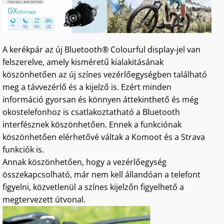
A kerékpár az új Bluetooth® Colourful display-jel van
felszerelve, amely kisméretű kialakitásának
köszönhetően az új színes vezérlőegységben található
meg a távvezérlő és a kijelző is. Ezért minden
információ gyorsan és könnyen áttekinthető és még
okostelefonhoz is csatlakoztatható a Bluetooth
interfésznek köszönhetően. Ennek a funkciónak
köszönhetően elérhetővé váltak a Komoot és a Strava
funkciók is.
Annak köszönhetően, hogy a vezérlőegység
összekapcsolható, már nem kell állandóan a telefont
figyelni, közvetlenül a színes kijelzőn figyelhető a
megtervezett útvonal.