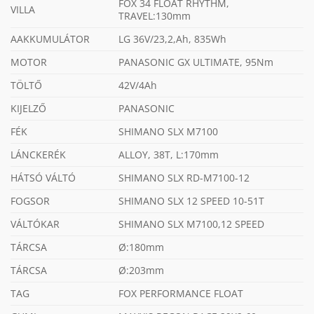
FOX 34 FLOAT RHYTHM,
VILLA
TRAVEL:130mm
AAKKUMULÁTOR
LG 36V/23,2,Ah, 835Wh
MOTOR
PANASONIC GX ULTIMATE, 95Nm
TÖLTŐ
42V/4Ah
KIJELZŐ
PANASONIC
FÉK
SHIMANO SLX M7100
LÁNCKERÉK
ALLOY, 38T, L:170mm
HÁTSÓ VÁLTÓ
SHIMANO SLX RD-M7100-12
FOGSOR
SHIMANO SLX 12 SPEED 10-51T
VÁLTÓKAR
SHIMANO SLX M7100,12 SPEED
TÁRCSA
Ø:180mm
TÁRCSA
Ø:203mm
TAG
FOX PERFORMANCE FLOAT