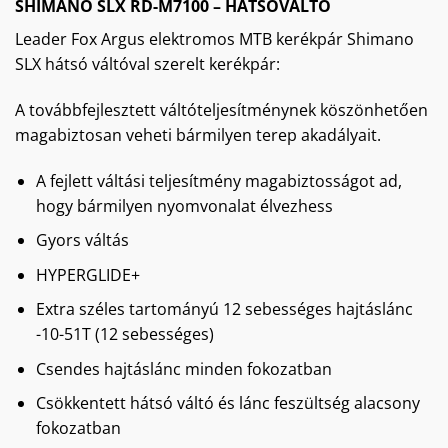
SHIMANO SLX RD-M7100 – HÁTSÓVÁLTÓ
Leader Fox Argus elektromos MTB kerékpár Shimano
SLX hátsó váltóval szerelt kerékpár:
A továbbfejlesztett váltóteljesítménynek köszönhetően
magabiztosan veheti bármilyen terep akadályait.
A fejlett váltási teljesítmény magabiztosságot ad,
hogy bármilyen nyomvonalat élvezhess
Gyors váltás
HYPERGLIDE+
Extra széles tartományú 12 sebességes hajtáslánc
-10-51T (12 sebességes)
Csendes hajtáslánc minden fokozatban
Csökkentett hátsó váltó és lánc feszültség alacsony
fokozatban