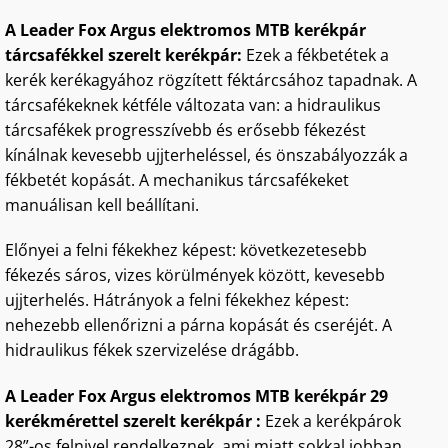
A Leader Fox Argus elektromos MTB kerékpár
tárcsafékkel szerelt kerékpár:
Ezek a fékbetétek a
kerék kerékagyához rögzített féktárcsához tapadnak. A
tárcsafékeknek kétféle változata van: a hidraulikus
tárcsafékek progresszívebb és erősebb fékezést
kínálnak kevesebb ujjterheléssel, és önszabályozzák a
fékbetét kopását. A mechanikus tárcsafékeket
manuálisan kell beállítani.
Előnyei a felni fékekhez képest: következetesebb
fékezés sáros, vizes körülmények között, kevesebb
ujjterhelés. Hátrányok a felni fékekhez képest:
nehezebb ellenőrizni a párna kopását és cseréjét. A
hidraulikus fékek szervizelése drágább.
A Leader Fox Argus elektromos MTB kerékpár 29
kerékmérettel szerelt kerékpár :
Ezek a kerékpárok
28”-os felnivel rendelkeznek, ami miatt sokkal jobban