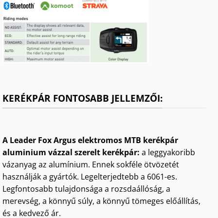
KERÉKPÁR FONTOSABB JELLEMZŐI:
A Leader Fox Argus elektromos MTB kerékpár
aluminium vázzal szerelt kerékpár:
a leggyakoribb
vázanyag az alumínium. Ennek sokféle ötvözetét
használják a gyártók. Legelterjedtebb a 6061-es.
Legfontosabb tulajdonsága a rozsdaállóság, a
merevség, a könnyű súly, a könnyű tömeges előállítás,
és a kedvező ár.