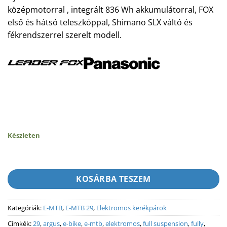
1
1
középmotorral , integrált 836 Wh akkumulátorral, FOX
749
549
első és hátsó teleszkóppal, Shimano SLX váltó és
990 Ft.
990 Ft.
fékrendszerrel szerelt modell.
Készleten
KOSÁRBA TESZEM
Kategóriák:
E-MTB
,
E-MTB 29
,
Elektromos kerékpárok
Címkék:
29
,
argus
,
e-bike
,
e-mtb
,
elektromos
,
full suspension
,
fully
,