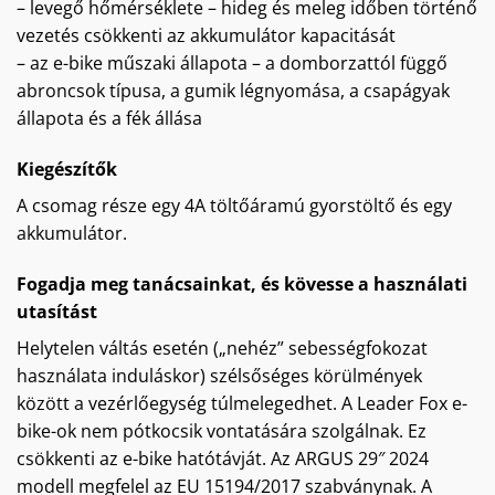
– levegő hőmérséklete – hideg és meleg időben történő
vezetés csökkenti az akkumulátor kapacitását
– az e-bike műszaki állapota – a domborzattól függő
abroncsok típusa, a gumik légnyomása, a csapágyak
állapota és a fék állása
Kiegészítők
A csomag része egy 4A töltőáramú gyorstöltő és egy
akkumulátor.
Fogadja meg tanácsainkat, és kövesse a használati
utasítást
Helytelen váltás esetén („nehéz” sebességfokozat
használata induláskor) szélsőséges körülmények
között a vezérlőegység túlmelegedhet. A Leader Fox e-
bike-ok nem pótkocsik vontatására szolgálnak. Ez
csökkenti az e-bike hatótávját. Az ARGUS 29″ 2024
modell megfelel az EU 15194/2017 szabványnak. A