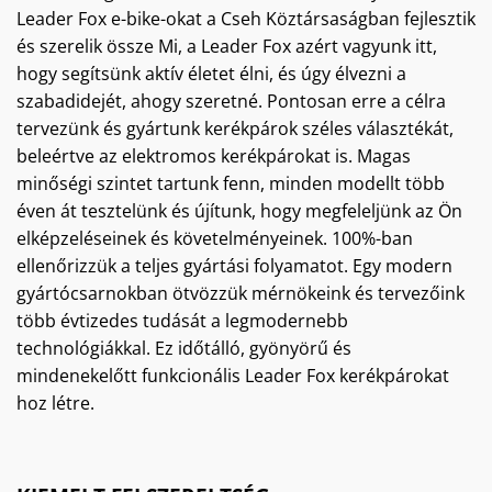
Leader Fox e-bike-okat a Cseh Köztársaságban fejlesztik
és szerelik össze Mi, a Leader Fox azért vagyunk itt,
hogy segítsünk aktív életet élni, és úgy élvezni a
szabadidejét, ahogy szeretné. Pontosan erre a célra
tervezünk és gyártunk kerékpárok széles választékát,
beleértve az elektromos kerékpárokat is. Magas
minőségi szintet tartunk fenn, minden modellt több
éven át tesztelünk és újítunk, hogy megfeleljünk az Ön
elképzeléseinek és követelményeinek. 100%-ban
ellenőrizzük a teljes gyártási folyamatot. Egy modern
gyártócsarnokban ötvözzük mérnökeink és tervezőink
több évtizedes tudását a legmodernebb
technológiákkal. Ez időtálló, gyönyörű és
mindenekelőtt funkcionális Leader Fox kerékpárokat
hoz létre.