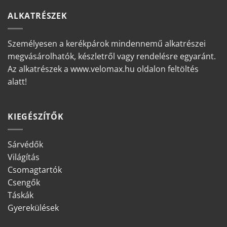
ALKATRÉSZEK
Személyesen a kerékpárok mindennemű alkatrészei
megvásárolhatók, készletről vagy rendelésre egyaránt.
Az alkatrészek a www.velomax.hu oldalon feltöltés
alatt!
KIEGÉSZÍTŐK
Sárvédők
Világítás
Csomagtartók
Csengők
Táskák
Gyerekülések