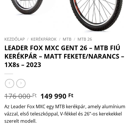
KEZDŐLAP
/
KERÉKPÁROK
/
MTB
/
MTB 26
LEADER FOX MXC GENT 26 – MTB FIÚ
KERÉKPÁR – MATT FEKETE/NARANCS –
1X8s – 2023
Original
Current
176 000
149 990
Ft
Ft
price
price
Az Leader Fox MXC egy MTB kerékpár, amely alumínium
was:
is:
vázzal, első teleszkóppal, V-fékkel és 26”-os kerekekkel
176
149
szerelt modell.
000 Ft.
990 Ft.