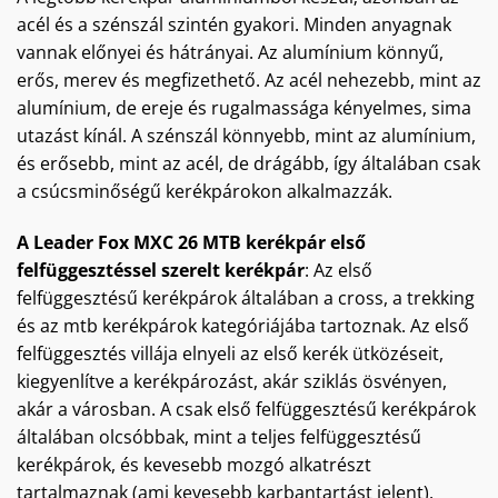
acél és a szénszál szintén gyakori. Minden anyagnak
vannak előnyei és hátrányai. Az alumínium könnyű,
erős, merev és megfizethető. Az acél nehezebb, mint az
alumínium, de ereje és rugalmassága kényelmes, sima
utazást kínál. A szénszál könnyebb, mint az alumínium,
és erősebb, mint az acél, de drágább, így általában csak
a csúcsminőségű kerékpárokon alkalmazzák.
A Leader Fox MXC 26 MTB kerékpár első
felfüggesztéssel szerelt kerékpár
: Az első
felfüggesztésű kerékpárok általában a cross, a trekking
és az mtb kerékpárok kategóriájába tartoznak. Az első
felfüggesztés villája elnyeli az első kerék ütközéseit,
kiegyenlítve a kerékpározást, akár sziklás ösvényen,
akár a városban. A csak első felfüggesztésű kerékpárok
általában olcsóbbak, mint a teljes felfüggesztésű
kerékpárok, és kevesebb mozgó alkatrészt
tartalmaznak (ami kevesebb karbantartást jelent).