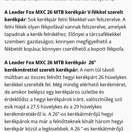
A Leader Fox MXC 26 MTB kerékpár V-fékkel szerelt
kerékpár
: Sok kerékpár felni fékekkel van felszerelve. A
felni fékek olyan fékpofával vannak felszerelve, amelyek
tapadnak a kerék felnikéhez. Előnyei a tárcsafékekkel
szemben: gazdaságos; könnyen megfigyelhető a
fékbetét kopása; könnyen cserélhető a kopott fékpofa.
A Leader Fox MXC 26 MTB kerékpár 26”
kerékmérettel szerelt kerékpár:
A nem túl távoli
múltban az összes felnőtt hegyi kerékpárt 26 hüvelykes
kerékkel szerelték fel. Még mindig elérhető kerékméret,
de amikor belépsz egy kerékpáros üzletbe és
érdeklődsz a hegyi kerékpárok iránt, valószínűleg szó
esik majd a 27.5 hüvelykes és a 29 hüvelykes
kerékméretekről is. A 26”-os kerékátmérőjű hegyi
kerékpárok ma már a felnőtteknek kínált három hegyi
kerékpár közül a legkisebbek. A 26 ”-es kerékátmérőjű