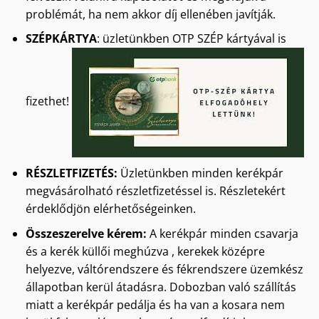
problémát, ha nem akkor díj ellenében javítják.
SZÉPKÁRTYA
: üzletünkben OTP SZÉP kártyával is
fizethet!
RÉSZLETFIZETÉS:
Üzletünkben minden kerékpár
megvásárolható részletfizetéssel is. Részletekért
érdeklődjön elérhetőségeinken.
Összeszerelve kérem:
A kerékpár minden csavarja
és a kerék küllői meghúzva , kerekek középre
helyezve, váltórendszere és fékrendszere üzemkész
állapotban kerül átadásra. Dobozban való szállítás
miatt a kerékpár pedálja és ha van a kosara nem