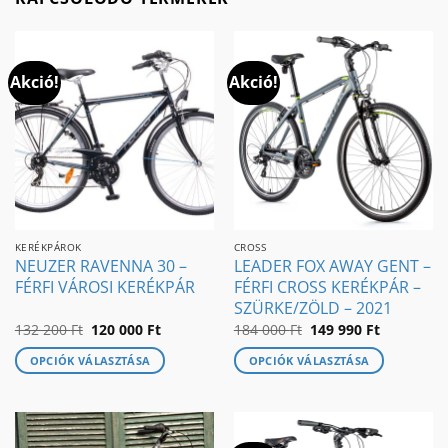
Akció!
Akció!
KERÉKPÁROK
CROSS
NEUZER RAVENNA 30 –
LEADER FOX AWAY GENT –
FÉRFI VÁROSI KERÉKPÁR
FÉRFI CROSS KERÉKPÁR –
SZÜRKE/ZÖLD – 2021
Original
Current
Original
Current
132 200
Ft
120 000
Ft
184 000
Ft
149 990
Ft
price
price
price
price
was:
is:
was:
is:
OPCIÓK VÁLASZTÁSA
OPCIÓK VÁLASZTÁSA
132
120
184
149
200 Ft.
000 Ft.
000 Ft.
990 Ft.
Ennek
Ennek
a
a
terméknek
terméknek
több
több