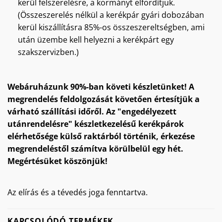
kerül felszerelésre, a kormányt elfordítjuk.
(Összeszerelés nélkül a kerékpár gyári dobozában
kerül kiszállításra 85%-os összeszereltségben, ami
után üzembe kell helyezni a kerékpárt egy
szakszervizben.)
Webáruházunk 90%-ban követi készletünket! A
megrendelés feldolgozását követően értesítjük a
várható szállítási időről. Az "engedélyezett
utánrendelésre" készletkezelésű kerékpárok
elérhetősége külső raktárból történik, érkezése
megrendeléstől számítva körülbelül egy hét.
Megértésüket köszönjük!
Az elírás és a tévedés joga fenntartva.
KAPCSOLÓDÓ TERMÉKEK