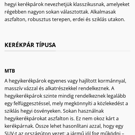
hegyi kerékpárok nevezhetjük klasszikusnak, amelyeket
régebben nagyon sokan választottak. Alkalmasak
aszfalton, robusztus terepen, erdei és sziklás utakon.
KERÉKPÁR TÍPUSA
MTB
A hegyikerékpárok egyenes vagy hajlított kormánnyal,
masszív vázzal és alkatrészekkel rendelkeznek. A
hegyikerékpárok szinte mindig rendelkeznek legalább
egy felfüggesztéssel, mely megkönnyíti a közlekedést a
sziklás hegyi ösvényeken. Sokan használnak
hegyikerékpárokat aszfalton is. Ez nem okoz kárt a
kerékpárnak. Össze lehet hasonlítani azzal, hogy egy
SUV-t az országúton vezet: a jármű jól fog működni –