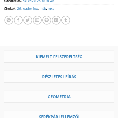
Kategóriák:
Kerékpárok
,
MTB 26
Címkék:
26
,
leader fox
,
mtb
,
mxc
KIEMELT FELSZERELTSÉG
RÉSZLETES LEÍRÁS
GEOMETRIA
KERÉKPÁR JELLEMZŐI