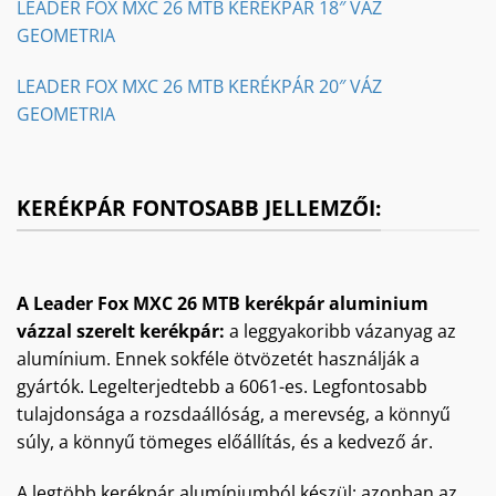
LEADER FOX MXC 26 MTB KERÉKPÁR 18″ VÁZ
GEOMETRIA
LEADER FOX MXC 26 MTB KERÉKPÁR 20″ VÁZ
GEOMETRIA
KERÉKPÁR FONTOSABB JELLEMZŐI:
A Leader Fox MXC 26 MTB kerékpár aluminium
vázzal szerelt kerékpár:
a leggyakoribb vázanyag az
alumínium. Ennek sokféle ötvözetét használják a
gyártók. Legelterjedtebb a 6061-es. Legfontosabb
tulajdonsága a rozsdaállóság, a merevség, a könnyű
súly, a könnyű tömeges előállítás, és a kedvező ár.
A legtöbb kerékpár alumíniumból készül; azonban az