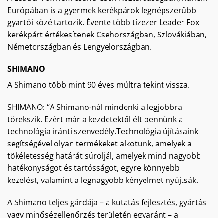
Európában is a gyermek kerékpárok legnépszerűbb
gyártói közé tartozik. Évente több tízezer Leader Fox
kerékpárt értékesítenek Csehországban, Szlovákiában,
Németországban és Lengyelországban.
SHIMANO
A Shimano több mint 90 éves múltra tekint vissza.
SHIMANO: “A Shimano-nál mindenki a legjobbra
törekszik. Ezért már a kezdetektől élt bennünk a
technológia iránti szenvedély.Technológia újításaink
segítségével olyan termékeket alkotunk, amelyek a
tökéletesség határát súroljál, amelyek mind nagyobb
hatékonyságot és tartósságot, egyre könnyebb
kezelést, valamint a legnagyobb kényelmet nyújtsák.
A Shimano teljes gárdája – a kutatás fejlesztés, gyártás
vagy minőségellenőrzés területén egyaránt – a