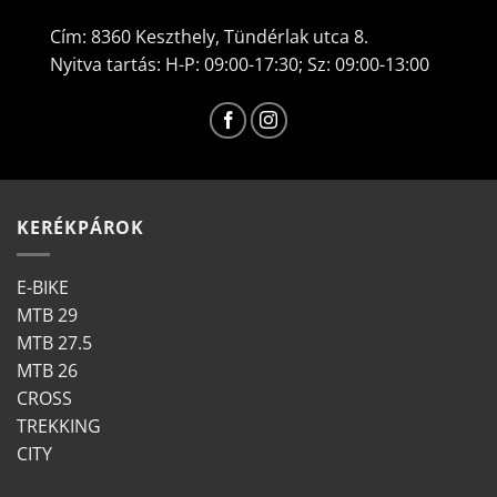
A
Cím: 8360 Keszthely, Tündérlak utca 8.
változatok
Nyitva tartás: H-P: 09:00-17:30; Sz: 09:00-13:00
a
termékoldalon
választhatók
ki
KERÉKPÁROK
E-BIKE
MTB 29
MTB 27.5
MTB 26
CROSS
TREKKING
CITY