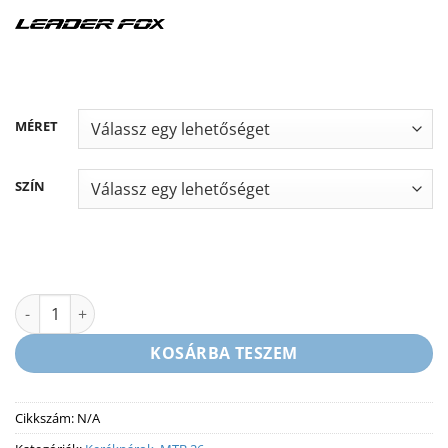
MÉRET
SZÍN
LEADER FOX MXC GENT 26 - MTB FIÚ KERÉKPÁR - MATT FEKETE
KOSÁRBA TESZEM
Cikkszám:
N/A