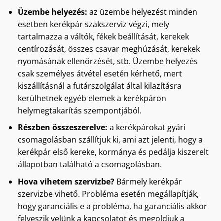
Üzembe helyezés:
az üzembe helyezést minden
esetben kerékpár szakszerviz végzi, mely
tartalmazza a váltók, fékek beállítását, kerekek
centírozását, összes csavar meghúzását, kerekek
nyomásának ellenőrzését, stb. Üzembe helyezés
csak személyes átvétel esetén kérhető, mert
kiszállításnál a futárszolgálat által kilazításra
kerülhetnek egyéb elemek a kerékpáron
helymegtakarítás szempontjából.
Részben összeszerelve:
a kerékpárokat gyári
csomagolásban szállítjuk ki, ami azt jelenti, hogy a
kerékpár első kereke, kormánya és pedálja kiszerelt
állapotban található a csomagolásban.
Hova vihetem szervizbe?
Bármely kerékpár
szervizbe vihető. Probléma esetén megállapítják,
hogy garanciális e a probléma, ha garanciális akkor
felveszik velünk a kapcsolatot és megoldjuk a