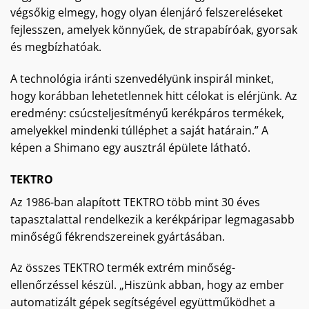
végsőkig elmegy, hogy olyan élenjáró felszereléseket
fejlesszen, amelyek könnyűek, de strapabíróak, gyorsak
és megbízhatóak.
A technológia iránti szenvedélyünk inspirál minket,
hogy korábban lehetetlennek hitt célokat is elérjünk. Az
eredmény: csúcsteljesítményű kerékpáros termékek,
amelyekkel mindenki túlléphet a saját határain.” A
képen a Shimano egy ausztrál épülete látható.
TEKTRO
Az 1986-ban alapított TEKTRO több mint 30 éves
tapasztalattal rendelkezik a kerékpáripar legmagasabb
minőségű fékrendszereinek gyártásában.
Az összes TEKTRO termék extrém minőség-
ellenőrzéssel készül. „Hiszünk abban, hogy az ember
automatizált gépek segítségével együttműködhet a