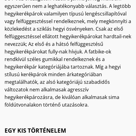
egyszerűen nem a leghatékonyabb választás. A legtöbb
hegyikerékpárok valamilyen típusú lengéscsillapítóval
vagy felfüggesztéssel rendelkeznek, mely megkönnyíti a
közlekedést a sziklás hegyi ösvényeken. Csak az első
felfüggesztéssel ellátott hegyikerékpárokat hardtail-nek
nevezzük; Az első és a hátsó felfüggesztésű
hegyikerékpárokat fully-nak hívjuk. A fatbike-ok
rendkívül széles gumikkal rendelkeznek és a
hegyikerékpár kategóriájába tartoznak. Míg a hegyi
stílusú kerékpárok minden árkategóriában
megtalálhatók, az alsó kategóriájú szabadidős
változatok nem alkalmasak agresszív
hegyikerékpározásra, de kiválóan alkalmasak sima
földútvonalakon történő utazásokra.
EGY KIS TÖRTÉNELEM