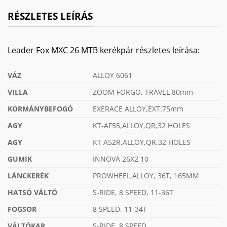
RÉSZLETES LEÍRÁS
Leader Fox MXC 26 MTB kerékpár részletes leírása:
VÁZ
ALLOY 6061
VILLA
ZOOM FORGO, TRAVEL 80mm
KORMÁNYBEFOGÓ
EXERACE ALLOY,EXT:75mm
AGY
KT-AF55,ALLOY,QR,32 HOLES
AGY
KT A52R,ALLOY,QR,32 HOLES
GUMIK
INNOVA 26X2,10
LÁNCKERÉK
PROWHEEL,ALLOY, 36T, 165MM
HATSÓ VÁLTÓ
S-RIDE, 8 SPEED, 11-36T
FOGSOR
8 SPEED, 11-34T
VÁLTÓKAR
S-RIDE, 8 SPEED