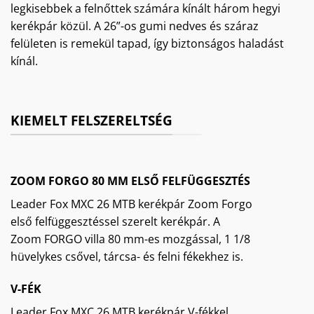
legkisebbek a felnőttek számára kínált három hegyi
kerékpár közül. A 26”-os gumi nedves és száraz
felületen is remekül tapad, így biztonságos haladást
kínál.
KIEMELT FELSZERELTSÉG
ZOOM FORGO 80 MM ELSŐ FELFÜGGESZTÉS
Leader Fox MXC 26 MTB kerékpár Zoom Forgo
első felfüggesztéssel szerelt kerékpár. A
Zoom FORGO villa 80 mm-es mozgással, 1 1/8
hüvelykes csővel, tárcsa- és felni fékekhez is.
V-FÉK
Leader Fox MXC 26 MTB kerékpár V-fékkel