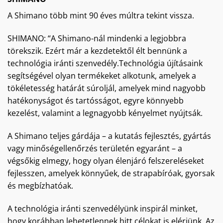
A Shimano több mint 90 éves múltra tekint vissza.
SHIMANO: “A Shimano-nál mindenki a legjobbra
törekszik. Ezért már a kezdetektől élt bennünk a
technológia iránti szenvedély.Technológia újításaink
segítségével olyan termékeket alkotunk, amelyek a
tökéletesség határát súroljál, amelyek mind nagyobb
hatékonyságot és tartósságot, egyre könnyebb
kezelést, valamint a legnagyobb kényelmet nyújtsák.
A Shimano teljes gárdája – a kutatás fejlesztés, gyártás
vagy minőségellenőrzés területén egyaránt – a
végsőkig elmegy, hogy olyan élenjáró felszereléseket
fejlesszen, amelyek könnyűek, de strapabíróak, gyorsak
és megbízhatóak.
A technológia iránti szenvedélyünk inspirál minket,
hogy korábban lehetetlennek hitt célokat is elérjünk. Az