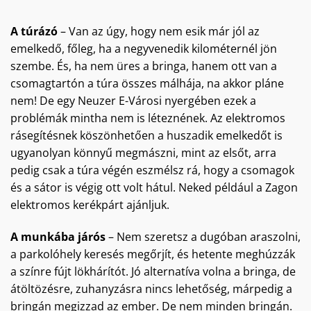
A túrázó
– Van az úgy, hogy nem esik már jól az
emelkedő, főleg, ha a negyvenedik kilométernél jön
szembe. És, ha nem üres a bringa, hanem ott van a
csomagtartón a túra összes málhája, na akkor pláne
nem! De egy Neuzer E-Városi nyergében ezek a
problémák mintha nem is léteznének. Az elektromos
rásegítésnek köszönhetően a huszadik emelkedőt is
ugyanolyan könnyű megmászni, mint az elsőt, arra
pedig csak a túra végén eszmélsz rá, hogy a csomagok
és a sátor is végig ott volt hátul. Neked például a Zagon
elektromos kerékpárt ajánljuk.
A munkába járós
– Nem szeretsz a dugóban araszolni,
a parkolóhely keresés megőrjít, és hetente meghúzzák
a színre fújt lökhárítót. Jó alternatíva volna a bringa, de
átöltözésre, zuhanyzásra nincs lehetőség, márpedig a
bringán megizzad az ember. De nem minden bringán.