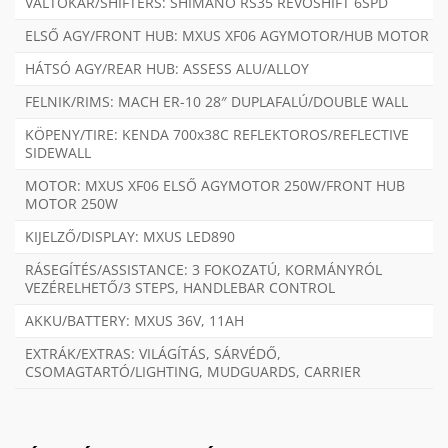
VÁLTÓKAR/SHIFTERS: SHIMANO RS35 REVOSHIFT 6SPD
ELSŐ AGY/FRONT HUB: MXUS XF06 AGYMOTOR/HUB MOTOR
HÁTSÓ AGY/REAR HUB: ASSESS ALU/ALLOY
FELNIK/RIMS: MACH ER-10 28″ DUPLAFALÚ/DOUBLE WALL
KÖPENY/TIRE: KENDA 700x38C REFLEKTOROS/REFLECTIVE
SIDEWALL
MOTOR: MXUS XF06 ELSŐ AGYMOTOR 250W/FRONT HUB
MOTOR 250W
KIJELZŐ/DISPLAY: MXUS LED890
RÁSEGÍTÉS/ASSISTANCE: 3 FOKOZATÚ, KORMÁNYRÓL
VEZÉRELHETŐ/3 STEPS, HANDLEBAR CONTROL
AKKU/BATTERY: MXUS 36V, 11AH
EXTRÁK/EXTRAS: VILÁGÍTÁS, SÁRVÉDŐ,
CSOMAGTARTÓ/LIGHTING, MUDGUARDS, CARRIER