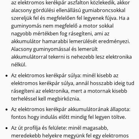
az elektromos kerékpár aszfalton közlekedik, akkor
alacsony gördülési ellenállású gumiabroncsokkal
szereljük fel és megfelelően fel legyenek fújva. Ha a
guminyomás nem megfelelő a motor sokkal
nagyobb mértékben fog rásegíteni, ami az
akkumulátor hamarabbi lemerülését eredményezi.
Alacsony guminyomással és lemerült
akkumulátorral tekerni is nehezebb lesz elektronika
nélkül.
Az elektromos kerékpár súlya: minél kisebb az
elektromos kerékpár súlya, annál hosszabb ideig tud
rásegíteni az elektronika, mert a motornak kisebb
terheléssel kell megbirkóznia.
Az elektromos kerékpár akkumulátorának állapota:
fontos hogy indulás előtt mindig fel legyen töltve.
Az út profilja és felülete: minél magasabb,
meredekebb helyekre megyünk fel egy elektromos