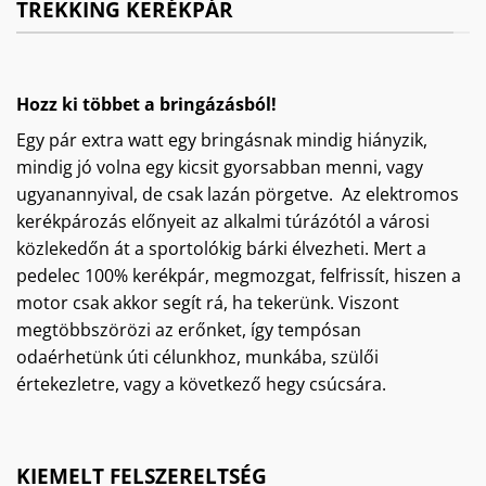
TREKKING KERÉKPÁR
Hozz ki többet a bringázásból!
Egy pár extra watt egy bringásnak mindig hiányzik,
mindig jó volna egy kicsit gyorsabban menni, vagy
ugyanannyival, de csak lazán pörgetve. Az elektromos
kerékpározás előnyeit az alkalmi túrázótól a városi
közlekedőn át a sportolókig bárki élvezheti. Mert a
pedelec 100% kerékpár, megmozgat, felfrissít, hiszen a
motor csak akkor segít rá, ha tekerünk. Viszont
megtöbbszörözi az erőnket, így tempósan
odaérhetünk úti célunkhoz, munkába, szülői
értekezletre, vagy a következő hegy csúcsára.
KIEMELT FELSZERELTSÉG