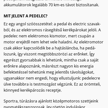
akkumulátorok legalább 70 km-es távot biztosítanak.
MIT JELENT A PEDELEC?
Ez egy angol szóösszetétel: a pedal és electric szavak-
ból, és az elektromos rásegítésű kerékpárokat jelöli. A
pedelec nem elektromos kismotor, mert csupán a
motor erejétől nem lehet vele haladni. Az elektromotor
csak akkor kapcsolódik be a hajtásláncba, ha pedá-
lozunk, így viszont megtöbbszörözi az erőnket. Így
egyrészt gyorsabbak is lehetünk, mintha csak a saját
erőnkre alapoznánk, másrészt nagyon kis energia
befektetéssel tehetünk meg jelentős távolságokat,
ugyanakkor nem engedi, hogy ellustuljunk: pedelecre
ülve továbbra is testmozgást végzünk. Ez az örömteli,
könnyed kerékpározás receptje.
Sportra, túrázásra ajánlott középmotoros szettjeink
nyomatékszenzorosak, így rögtön induláskor