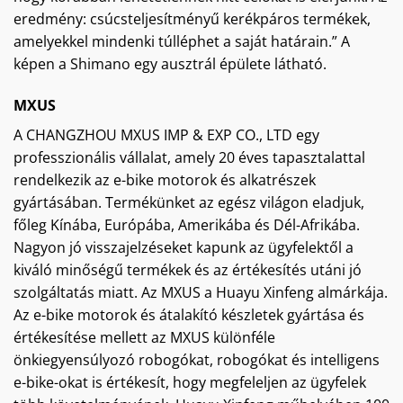
eredmény: csúcsteljesítményű kerékpáros termékek,
amelyekkel mindenki túlléphet a saját határain.” A
képen a Shimano egy ausztrál épülete látható.
MXUS
A CHANGZHOU MXUS IMP & EXP CO., LTD egy
professzionális vállalat, amely 20 éves tapasztalattal
rendelkezik az e-bike motorok és alkatrészek
gyártásában. Termékünket az egész világon eladjuk,
főleg Kínába, Európába, Amerikába és Dél-Afrikába.
Nagyon jó visszajelzéseket kapunk az ügyfelektől a
kiváló minőségű termékek és az értékesítés utáni jó
szolgáltatás miatt. Az MXUS a Huayu Xinfeng almárkája.
Az e-bike motorok és átalakító készletek gyártása és
értékesítése mellett az MXUS különféle
önkiegyensúlyozó robogókat, robogókat és intelligens
e-bike-okat is értékesít, hogy megfeleljen az ügyfelek