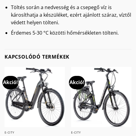
Töltés során a nedvesség és a csepegő víz is
károsíthatja a készüléket, ezért ajánlott száraz, víztől
védett helyen tölteni.
Érdemes 5-30 °C közötti hőmérsékleten tölteni.
KAPCSOLÓDÓ TERMÉKEK
Akció!
Akció!
E-CITY
E-CITY