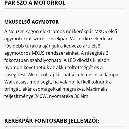
PÁR SZÓ A MOTORRÓL
MXUS ELSŐ AGYMOTOR
A Neuzer Zagon elektromos női kerékpár MXUS első
agymotorral szerelt kerékpár. Városi közlekedésre,
rövidebb túrákra ajánljuk a kedvező árú első
agymotoros MXUS rendszereinket. A rásegítés 3
fokozatban szabályozható. A LED diódás kijelzőn
nyomon követhetjük az akku töltöttségét és a
rásegítést. Akku- ról táplált hátsó, elemes első lámpa.
Walk assist mód segít, ha valahol fel kell tolnunk a
bringát, akár csomagokkal megrakva. Maximális
teljesítménye 240W, nyomatéka 30 Nm.
KERÉKPÁR FONTOSABB JELLEMZŐI: