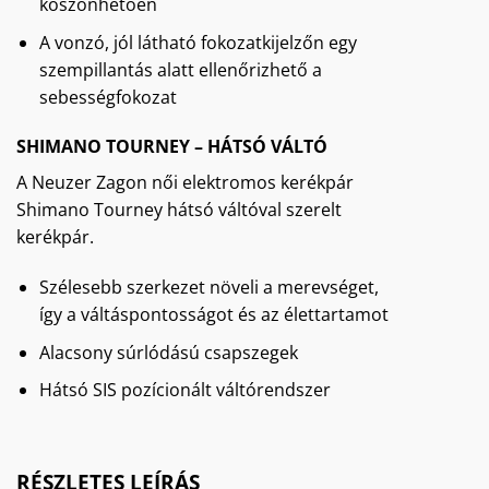
köszönhetően
A vonzó, jól látható fokozatkijelzőn egy
szempillantás alatt ellenőrizhető a
sebességfokozat
SHIMANO TOURNEY – HÁTSÓ VÁLTÓ
A Neuzer Zagon női elektromos kerékpár
Shimano Tourney hátsó váltóval szerelt
kerékpár.
Szélesebb szerkezet növeli a merevséget,
így a váltáspontosságot és az élettartamot
Alacsony súrlódású csapszegek
Hátsó SIS pozícionált váltórendszer
RÉSZLETES LEÍRÁS