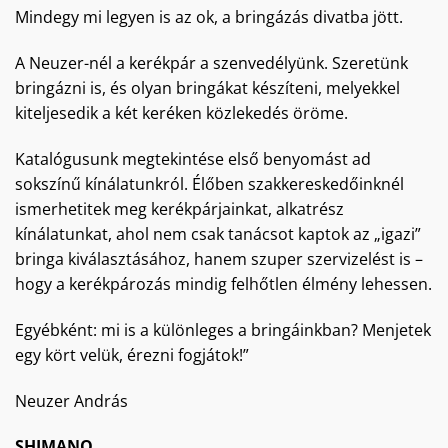
Mindegy mi legyen is az ok, a bringázás divatba jött.
A Neuzer-nél a kerékpár a szenvedélyünk. Szeretünk
bringázni is, és olyan bringákat készíteni, melyekkel
kiteljesedik a két keréken közlekedés öröme.
Katalógusunk megtekintése első benyomást ad
sokszínű kínálatunkról. Élőben szakkereskedőinknél
ismerhetitek meg kerékpárjainkat, alkatrész
kínálatunkat, ahol nem csak tanácsot kaptok az „igazi”
bringa kiválasztásához, hanem szuper szervizelést is –
hogy a kerékpározás mindig felhőtlen élmény lehessen.
Egyébként: mi is a különleges a bringáinkban? Menjetek
egy kört velük, érezni fogjátok!”
Neuzer András
SHIMANO