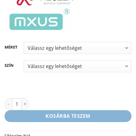
MÉRET
SZÍN
NEUZER ZAGON 28 - ELEKTROMOS NŐI VÁROSI KERÉKPÁR - MX
KOSÁRBA TESZEM
Cikkszám:
N/A