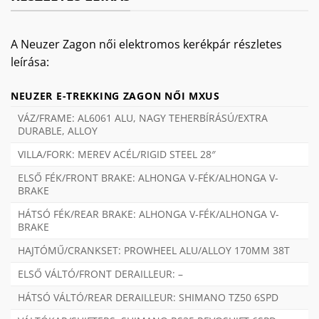
A Neuzer Zagon női elektromos kerékpár részletes
leírása:
NEUZER E-TREKKING ZAGON NŐI MXUS
VÁZ/FRAME: AL6061 ALU, NAGY TEHERBÍRÁSÚ/EXTRA
DURABLE, ALLOY
VILLA/FORK: MEREV ACÉL/RIGID STEEL 28″
ELSŐ FÉK/FRONT BRAKE: ALHONGA V-FÉK/ALHONGA V-
BRAKE
HÁTSÓ FÉK/REAR BRAKE: ALHONGA V-FÉK/ALHONGA V-
BRAKE
HAJTÓMŰ/CRANKSET: PROWHEEL ALU/ALLOY 170MM 38T
ELSŐ VÁLTÓ/FRONT DERAILLEUR: –
HÁTSÓ VÁLTÓ/REAR DERAILLEUR: SHIMANO TZ50 6SPD