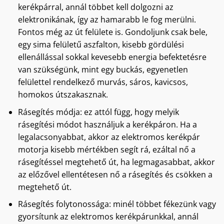
kerékpárral, annál többet kell dolgozni az
elektronikának, így az hamarabb le fog merülni.
Fontos még az út felülete is. Gondoljunk csak bele,
egy sima felületű aszfalton, kisebb gördülési
ellenállással sokkal kevesebb energia befektetésre
van szükségünk, mint egy buckás, egyenetlen
felülettel rendelkező murvás, sáros, kavicsos,
homokos útszakasznak.
Rásegítés módja: ez attól függ, hogy melyik
rásegítési módot használjuk a kerékpáron. Ha a
legalacsonyabbat, akkor az elektromos kerékpár
motorja kisebb mértékben segít rá, ezáltal nő a
rásegítéssel megtehető út, ha legmagasabbat, akkor
az előzővel ellentétesen nő a rásegítés és csökken a
megtehető út.
Rásegítés folytonossága: minél többet fékezünk vagy
gyorsítunk az elektromos kerékpárunkkal, annál