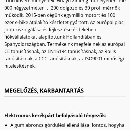
több követelményének. Huayu Xinfeng műhelyében 100
000 négyzetméter ， 200 dolgozó és 30 profi mérnök
működik. 2015-ben cégünk egymillió motort és 100
ezer e-bike átalakító készletet gyártott. Az európai piac
jobb kiszolgálása és fejlesztése érdekében
fiókvállalatokat alapítottunk Hollandiában és
Spanyolországban. Termékeink megfelelnek az európai
CE tanúsításnak, az EN15194 tanúsításnak, az RoHs
tanúsításnak, a CCC tanúsításnak, az ISO9001 minőségi
hitelesítésnek.
MEGELŐZÉS, KARBANTARTÁS
Elektromos kerékpárt befolyásoló tényezők:
A gumiabroncs gördülési ellenállása: fontos, hogyha