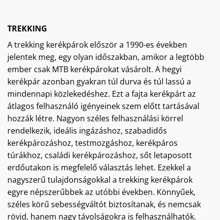
TREKKING
A trekking kerékpárok először a 1990-es években
jelentek meg, egy olyan időszakban, amikor a legtöbb
ember csak MTB kerékpárokat vásárolt. A hegyi
kerékpár azonban gyakran túl durva és túl lassú a
mindennapi közlekedéshez. Ezt a fajta kerékpárt az
átlagos felhasználó igényeinek szem előtt tartásával
hozzák létre. Nagyon széles felhasználási körrel
rendelkezik, ideális ingázáshoz, szabadidős
kerékpározáshoz, testmozgáshoz, kerékpáros
túrákhoz, családi kerékpározáshoz, sőt letaposott
erdőutakon is megfelelő választás lehet. Ezekkel a
nagyszerű tulajdonságokkal a trekking kerékpárok
egyre népszerűbbek az utóbbi években. Könnyűek,
széles körű sebességváltót biztosítanak, és nemcsak
rövid, hanem nagy távolságokra is felhasználhatók.