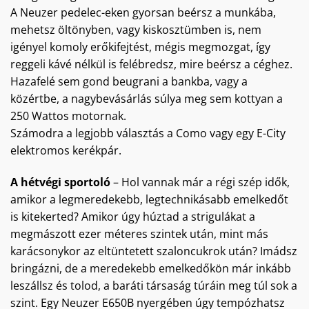
A Neuzer pedelec-eken gyorsan beérsz a munkába,
mehetsz öltönyben, vagy kiskosztümben is, nem
igényel komoly erőkifejtést, mégis megmozgat, így
reggeli kávé nélkül is felébredsz, mire beérsz a céghez.
Hazafelé sem gond beugrani a bankba, vagy a
közértbe, a nagybevásárlás súlya meg sem kottyan a
250 Wattos motornak.
Számodra a legjobb választás a Como vagy egy E-City
elektromos kerékpár.
A hétvégi sportoló
– Hol vannak már a régi szép idők,
amikor a legmeredekebb, legtechnikásabb emelkedőt
is kitekerted? Amikor úgy húztad a strigulákat a
megmászott ezer méteres szintek után, mint más
karácsonykor az eltüntetett szaloncukrok után? Imádsz
bringázni, de a meredekebb emelkedőkön már inkább
leszállsz és tolod, a baráti társaság túráin meg túl sok a
szint. Egy Neuzer E650B nyergében úgy tempózhatsz