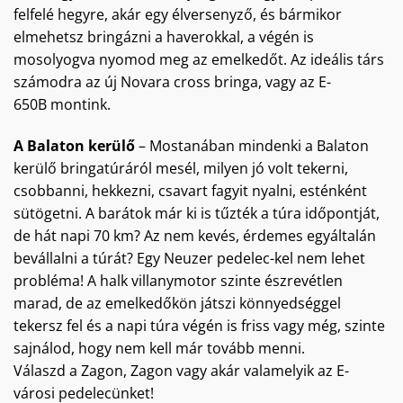
felfelé hegyre, akár egy élversenyző, és bármikor
elmehetsz bringázni a haverokkal, a végén is
mosolyogva nyomod meg az emelkedőt. Az ideális társ
számodra az új Novara cross bringa, vagy az E-
650B montink.
A Balaton kerülő
– Mostanában mindenki a Balaton
kerülő bringatúráról mesél, milyen jó volt tekerni,
csobbanni, hekkezni, csavart fagyit nyalni, esténként
sütögetni. A barátok már ki is tűzték a túra időpontját,
de hát napi 70 km? Az nem kevés, érdemes egyáltalán
bevállalni a túrát? Egy Neuzer pedelec-kel nem lehet
probléma! A halk villanymotor szinte észrevétlen
marad, de az emelkedőkön játszi könnyedséggel
tekersz fel és a napi túra végén is friss vagy még, szinte
sajnálod, hogy nem kell már tovább menni.
Válaszd a Zagon, Zagon vagy akár valamelyik az E-
városi pedelecünket!