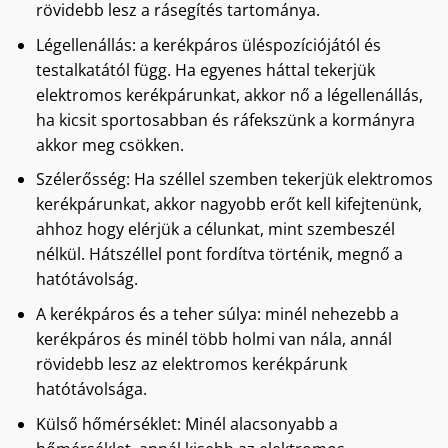
rövidebb lesz a rásegítés tartománya.
Légellenállás: a kerékpáros üléspozíciójától és
testalkatától függ. Ha egyenes háttal tekerjük
elektromos kerékpárunkat, akkor nő a légellenállás,
ha kicsit sportosabban és ráfekszünk a kormányra
akkor meg csökken.
Szélerősség: Ha széllel szemben tekerjük elektromos
kerékpárunkat, akkor nagyobb erőt kell kifejtenünk,
ahhoz hogy elérjük a célunkat, mint szembeszél
nélkül. Hátszéllel pont fordítva történik, megnő a
hatótávolság.
A kerékpáros és a teher súlya: minél nehezebb a
kerékpáros és minél több holmi van nála, annál
rövidebb lesz az elektromos kerékpárunk
hatótávolsága.
Külső hőmérséklet: Minél alacsonyabb a