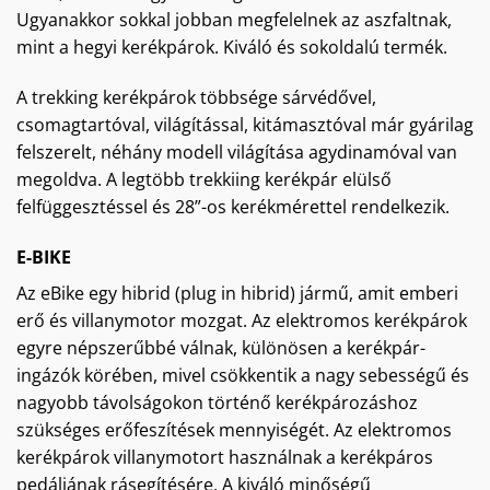
Ugyanakkor sokkal jobban megfelelnek az aszfaltnak,
mint a hegyi kerékpárok. Kiváló és sokoldalú termék.
A trekking kerékpárok többsége sárvédővel,
csomagtartóval, világítással, kitámasztóval már gyárilag
felszerelt, néhány modell világítása agydinamóval van
megoldva. A legtöbb trekkiing kerékpár elülső
felfüggesztéssel és 28”-os kerékmérettel rendelkezik.
E-BIKE
Az eBike egy hibrid (plug in hibrid) jármű, amit emberi
erő és villanymotor mozgat. Az elektromos kerékpárok
egyre népszerűbbé válnak, különösen a kerékpár-
ingázók körében, mivel csökkentik a nagy sebességű és
nagyobb távolságokon történő kerékpározáshoz
szükséges erőfeszítések mennyiségét. Az elektromos
kerékpárok villanymotort használnak a kerékpáros
pedáljának rásegítésére. A kiváló minőségű