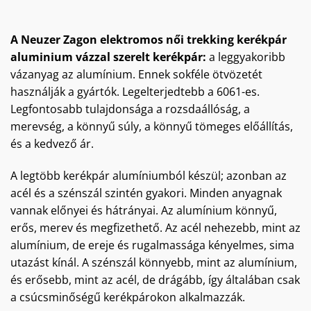
A Neuzer Zagon elektromos női trekking kerékpár
aluminium vázzal szerelt kerékpár:
a leggyakoribb
vázanyag az alumínium. Ennek sokféle ötvözetét
használják a gyártók. Legelterjedtebb a 6061-es.
Legfontosabb tulajdonsága a rozsdaállóság, a
merevség, a könnyű súly, a könnyű tömeges előállítás,
és a kedvező ár.
A legtöbb kerékpár alumíniumból készül; azonban az
acél és a szénszál szintén gyakori. Minden anyagnak
vannak előnyei és hátrányai. Az alumínium könnyű,
erős, merev és megfizethető. Az acél nehezebb, mint az
alumínium, de ereje és rugalmassága kényelmes, sima
utazást kínál. A szénszál könnyebb, mint az alumínium,
és erősebb, mint az acél, de drágább, így általában csak
a csúcsminőségű kerékpárokon alkalmazzák.