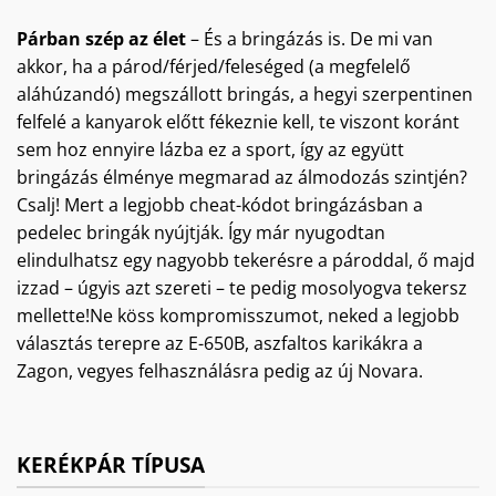
Párban szép az élet
– És a bringázás is. De mi van
akkor, ha a párod/férjed/feleséged (a megfelelő
aláhúzandó) megszállott bringás, a hegyi szerpentinen
felfelé a kanyarok előtt fékeznie kell, te viszont koránt
sem hoz ennyire lázba ez a sport, így az együtt
bringázás élménye megmarad az álmodozás szintjén?
Csalj! Mert a legjobb cheat-kódot bringázásban a
pedelec bringák nyújtják. Így már nyugodtan
elindulhatsz egy nagyobb tekerésre a pároddal, ő majd
izzad – úgyis azt szereti – te pedig mosolyogva tekersz
mellette!Ne köss kompromisszumot, neked a legjobb
választás terepre az E-650B, aszfaltos karikákra a
Zagon, vegyes felhasználásra pedig az új Novara.
KERÉKPÁR TÍPUSA