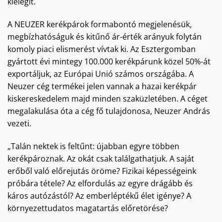
kielégít.
A NEUZER kerékpárok formabontó megjelenésük,
megbízhatóságuk és kitűnő ár-érték arányuk folytán
komoly piaci elismerést vívtak ki. Az Esztergomban
gyártott évi mintegy 100.000 kerékpárunk közel 50%-át
exportáljuk, az Európai Unió számos országába. A
Neuzer cég termékei jelen vannak a hazai kerékpár
kiskereskedelem majd minden szaküzletében. A céget
megalakulása óta a cég fő tulajdonosa, Neuzer András
vezeti.
„Talán nektek is feltűnt: újabban egyre többen
kerékpároznak. Az okát csak találgathatjuk. A saját
erőből való előrejutás öröme? Fizikai képességeink
próbára tétele? Az elfordulás az egyre drágább és
káros autózástól? Az emberléptékű élet igénye? A
környezettudatos magatartás előretörése?