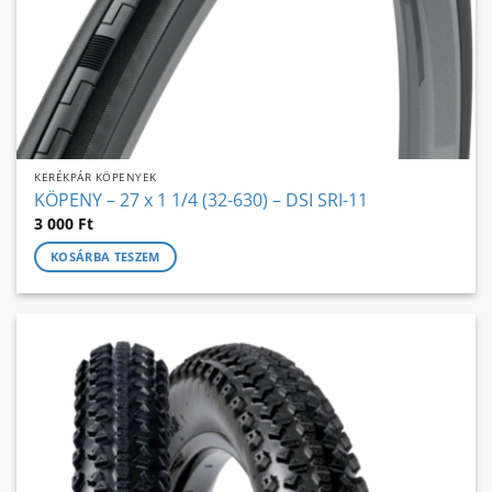
KERÉKPÁR KÖPENYEK
KÖPENY – 27 x 1 1/4 (32-630) – DSI SRI-11
3 000
Ft
KOSÁRBA TESZEM