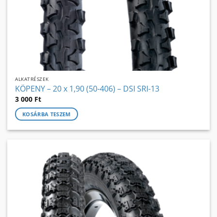
ALKATRÉSZEK
KÖPENY – 20 x 1,90 (50-406) – DSI SRI-13
3 000
Ft
KOSÁRBA TESZEM