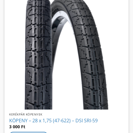
KERÉKPÁR KÖPENYEK
KÖPENY – 28 x 1,75 (47-622) – DSI SRI-59
3 000
Ft