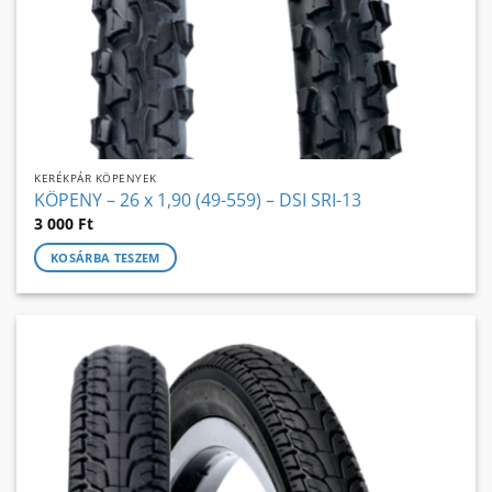
KERÉKPÁR KÖPENYEK
KÖPENY – 26 x 1,90 (49-559) – DSI SRI-13
3 000
Ft
KOSÁRBA TESZEM