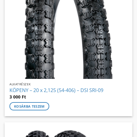
ALKATRÉSZEK
KÖPENY – 20 x 2,125 (54-406) – DSI SRI-09
3 000
Ft
KOSÁRBA TESZEM