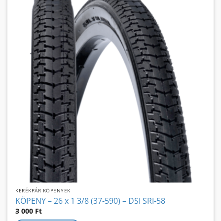
KERÉKPÁR KÖPENYEK
KÖPENY – 26 x 1 3/8 (37-590) – DSI SRI-58
3 000
Ft