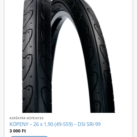
KERÉKPÁR KÖPENYEK
KÖPENY – 26 x 1,90 (49-559) – DSI SRI-99
3 000
Ft