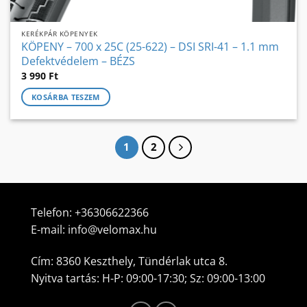
KERÉKPÁR KÖPENYEK
KÖPENY – 700 x 25C (25-622) – DSI SRI-41 – 1.1 mm
Defektvédelem – BÉZS
3 990
Ft
KOSÁRBA TESZEM
1
2
Telefon:
+36306622366
E-mail:
info@velomax.hu
Cím: 8360 Keszthely, Tündérlak utca 8.
Nyitva tartás: H-P: 09:00-17:30; Sz: 09:00-13:00