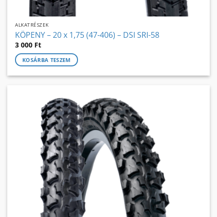
ALKATRÉSZEK
KÖPENY – 20 x 1,75 (47-406) – DSI SRI-58
3 000
Ft
KOSÁRBA TESZEM