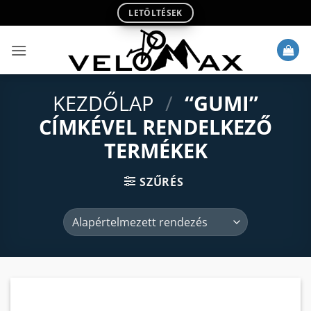
Skip
LETÖLTÉSEK
to
content
KEZDŐLAP
/
“GUMI”
CÍMKÉVEL RENDELKEZŐ
TERMÉKEK
SZŰRÉS