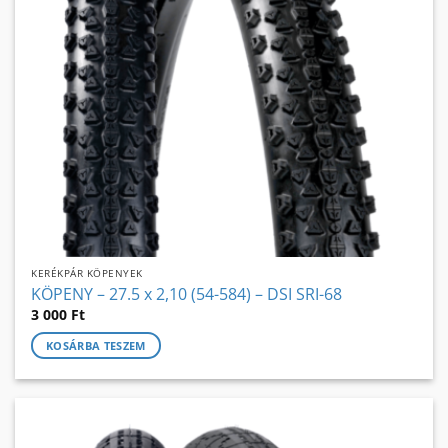
KERÉKPÁR KÖPENYEK
KÖPENY – 27.5 x 2,10 (54-584) – DSI SRI-68
3 000
Ft
KOSÁRBA TESZEM