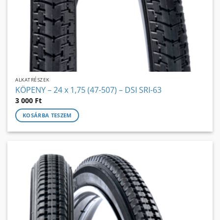
ALKATRÉSZEK
KÖPENY – 24 x 1,75 (47-507) – DSI SRI-63
3 000
Ft
KOSÁRBA TESZEM