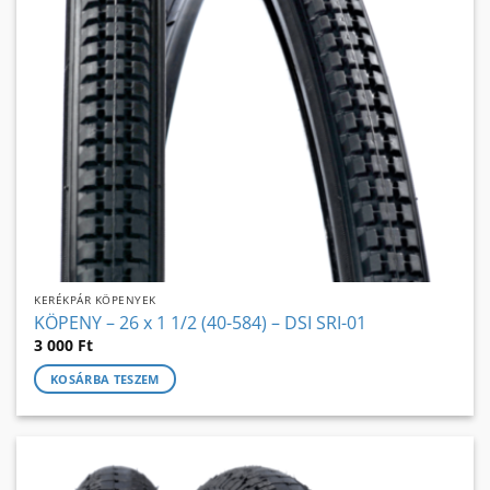
KERÉKPÁR KÖPENYEK
KÖPENY – 26 x 1 1/2 (40-584) – DSI SRI-01
3 000
Ft
KOSÁRBA TESZEM