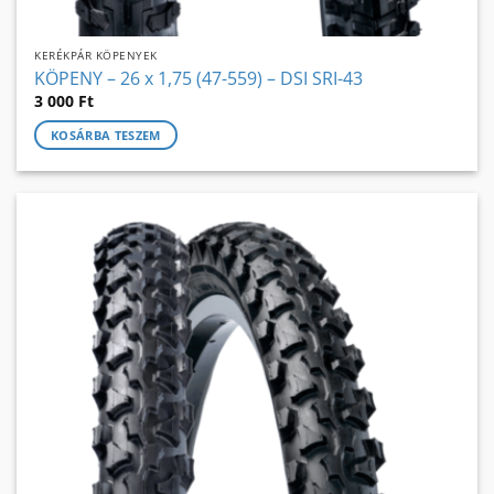
KERÉKPÁR KÖPENYEK
KÖPENY – 26 x 1,75 (47-559) – DSI SRI-43
3 000
Ft
KOSÁRBA TESZEM