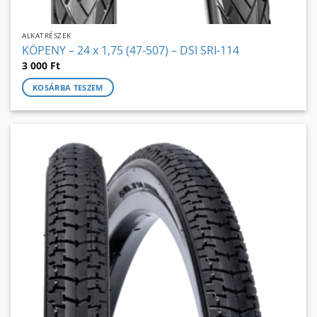
ALKATRÉSZEK
KÖPENY – 24 x 1,75 (47-507) – DSI SRI-114
3 000
Ft
KOSÁRBA TESZEM