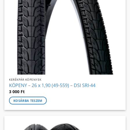
KERÉKPÁR KÖPENYEK
KÖPENY – 26 x 1,90 (49-559) – DSI SRI-44
3 000
Ft
KOSÁRBA TESZEM