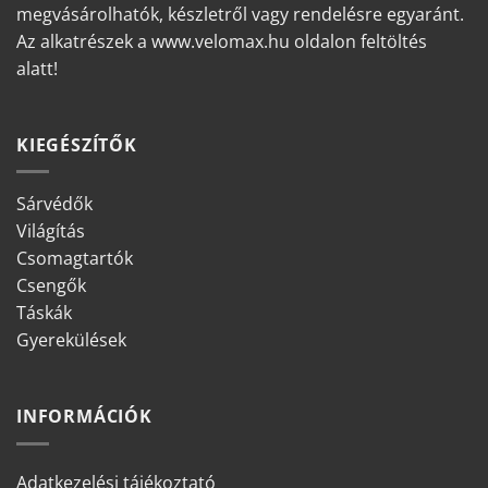
megvásárolhatók, készletről vagy rendelésre egyaránt.
Az alkatrészek a www.velomax.hu oldalon feltöltés
alatt!
KIEGÉSZÍTŐK
Sárvédők
Világítás
Csomagtartók
Csengők
Táskák
Gyerekülések
INFORMÁCIÓK
Adatkezelési tájékoztató