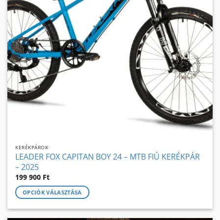
a
termékoldalon
választhatók
ki
KERÉKPÁROK
LEADER FOX CAPITAN BOY 24 – MTB FIÚ KERÉKPÁR
– 2025
199 900
Ft
OPCIÓK VÁLASZTÁSA
Ennek
a