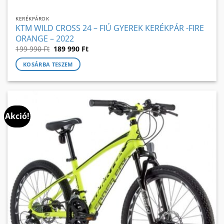
KERÉKPÁROK
KTM WILD CROSS 24 – FIÚ GYEREK KERÉKPÁR -FIRE
ORANGE – 2022
Original
Current
199 990
Ft
189 990
Ft
price
price
was:
is:
KOSÁRBA TESZEM
199
189
990 Ft.
990 Ft.
Akció!