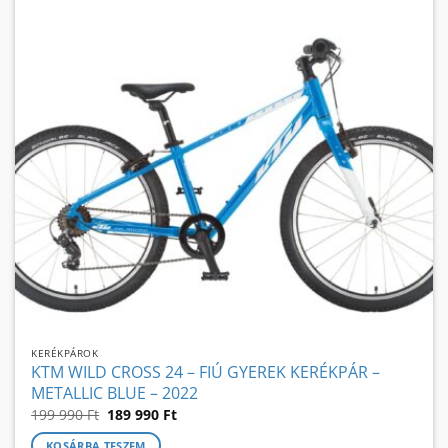
KERÉKPÁROK
KTM WILD CROSS 24 – FIÚ GYEREK KERÉKPÁR –
METALLIC BLUE – 2022
Original
Current
199 990
Ft
189 990
Ft
price
price
was:
is:
KOSÁRBA TESZEM