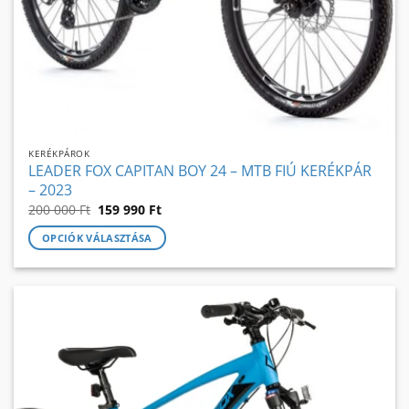
KERÉKPÁROK
LEADER FOX CAPITAN BOY 24 – MTB FIÚ KERÉKPÁR
– 2023
Original
Current
200 000
Ft
159 990
Ft
price
price
was:
is:
OPCIÓK VÁLASZTÁSA
200
159
000 Ft.
990 Ft.
Ennek
a
terméknek
több
variációja
van.
A
változatok