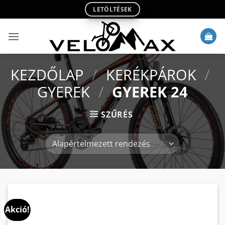
Skip
LETÖLTÉSEK
to
content
KEZDŐLAP
/
KERÉKPÁROK
/
GYEREK
/
GYEREK 24
SZŰRÉS
Akció!