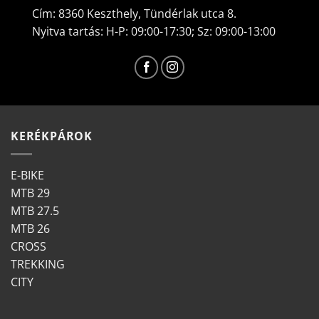
Cím: 8360 Keszthely, Tündérlak utca 8.
Nyitva tartás: H-P: 09:00-17:30; Sz: 09:00-13:00
KERÉKPÁROK
E-BIKE
MTB 29
MTB 27.5
MTB 26
CROSS
TREKKING
CITY