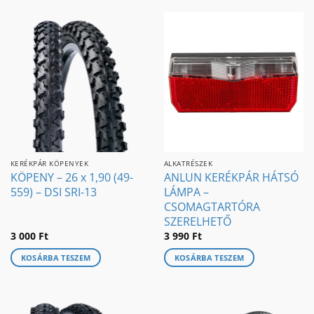
KERÉKPÁR KÖPENYEK
ALKATRÉSZEK
KÖPENY – 26 x 1,90 (49-
ANLUN KERÉKPÁR HÁTSÓ
559) – DSI SRI-13
LÁMPA –
CSOMAGTARTÓRA
SZERELHETŐ
3 000
Ft
3 990
Ft
KOSÁRBA TESZEM
KOSÁRBA TESZEM