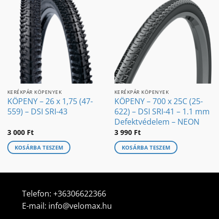
KERÉKPÁR KÖPENYEK
KERÉKPÁR KÖPENYEK
KÖPENY – 26 x 1,75 (47-
KÖPENY – 700 x 25C (25-
559) – DSI SRI-43
622) – DSI SRI-41 – 1.1 mm
Defektvédelem – NEON
3 000
Ft
3 990
Ft
KOSÁRBA TESZEM
KOSÁRBA TESZEM
Telefon:
+36306622366
E-mail:
info@velomax.hu