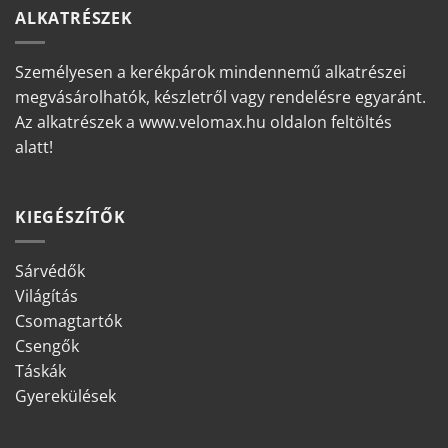
ALKATRÉSZEK
Személyesen a kerékpárok mindennemű alkatrészei
megvásárolhatók, készletről vagy rendelésre egyaránt.
Az alkatrészek a www.velomax.hu oldalon feltöltés
alatt!
KIEGÉSZÍTŐK
Sárvédők
Világítás
Csomagtartók
Csengők
Táskák
Gyerekülések