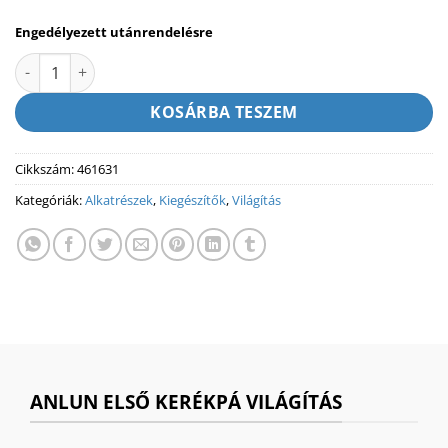
Engedélyezett utánrendelésre
ANLUN - ELEMES ELSŐ KERÉKPÁR LÁMPA mennyiség
KOSÁRBA TESZEM
Cikkszám:
461631
Kategóriák:
Alkatrészek
,
Kiegészítők
,
Világítás
ANLUN ELSŐ KERÉKPÁ VILÁGÍTÁS