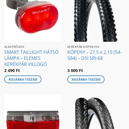
ALKATRÉSZEK
KERÉKPÁR KÖPENYEK
SMART TAILLIGHT HÁTSÓ
KÖPENY – 27.5 x 2,10 (54-
LÁMPA – ELEMES
584) – DSI SRI-68
KERÉKPÁR VILLOGÓ
2 490
Ft
3 000
Ft
KOSÁRBA TESZEM
KOSÁRBA TESZEM