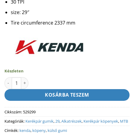
30 TPI
size: 29″
Tire circumference 2337 mm
Készleten
KENDA Amrak Clincher 30 TPI 29 x 2.20 / 56-622 - Kerékpár K
KOSÁRBA TESZEM
Cikkszám:
529299
Kategóriák:
Kerékpár gumik
,
29
,
Alkatrészek
,
Kerékpár köpenyek
,
MTB
Címkék:
kenda
,
köpeny
,
külső gumi