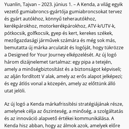
Yuanlin, Tajvan – 2023. június 1. – A Kenda, a világ egyik
vezető gumiabroncs-gyártója gumiabroncsokat tervez
és gyárt autókhoz, könnyű teherautókhoz,
kerékpárokhoz, motorkerékpárokhoz, ATV-k/UTV-k,
pótkocsik, golfkocsik, gyep és kert, kerekes székek,
mezőgazdasági járművek számára és még sok más,
bemutatta új márka arculatát és logóját, hogy tükrözze
a Designed for Your Journey elképzelését. Az új logó
három dizájnelemet tartalmaz: egy pipa a tetején,
amely a minőségbiztosítást és a biztonságot képviseli;
az alján fordított V alak, amely az erős alapot jelképezi;
és egy átlós vonal a közepén, amely az előttünk álló
utat jelöli.
Az új logó a Kenda márkafrissítési stratégiájának része,
amelynek célja az őszinteség, a minőség, a szolgáltatás
és az innováció alapvető értékei kommunikálása. A
Kenda hisz abban, hogy az álmok azok, amelyek előre