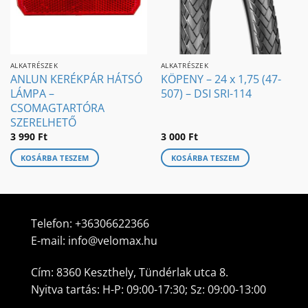
ALKATRÉSZEK
ALKATRÉSZEK
ANLUN KERÉKPÁR HÁTSÓ
KÖPENY – 24 x 1,75 (47-
LÁMPA –
507) – DSI SRI-114
CSOMAGTARTÓRA
SZERELHETŐ
3 990
Ft
3 000
Ft
KOSÁRBA TESZEM
KOSÁRBA TESZEM
Telefon:
+36306622366
E-mail:
info@velomax.hu
Cím: 8360 Keszthely, Tündérlak utca 8.
Nyitva tartás: H-P: 09:00-17:30; Sz: 09:00-13:00