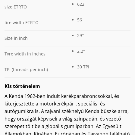
622
size ETRTO
56
tire width ETRTO
29″
Size in inch
2.2″
Tyre width in inches
30 TPI
TPI (threads per inch)
Kis történelem
A Kenda 1962-ben indult kerékpárabroncsokkal, és
kiterjesztette a motorkerékpár-, speciális- és
autógumikra is. A tajvani székhelyű Kenda büszke arra,
hogy országát képviseli a világ színpadán, és vezető
szerepet tölt be a globális gumiiparban. Az Egyesült
Államokban, Kínában, Európában és Tajvanon található