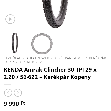
KEZDŐLAP
/
ALKATRÉSZEK
/
KERÉKPÁR GUMIK
/
KERÉKPÁR
KÖPENYEK
/
MTB
/
29
KENDA Amrak Clincher 30 TPI 29 x
2.20 / 56-622 – Kerékpár Köpeny
9 990
Ft