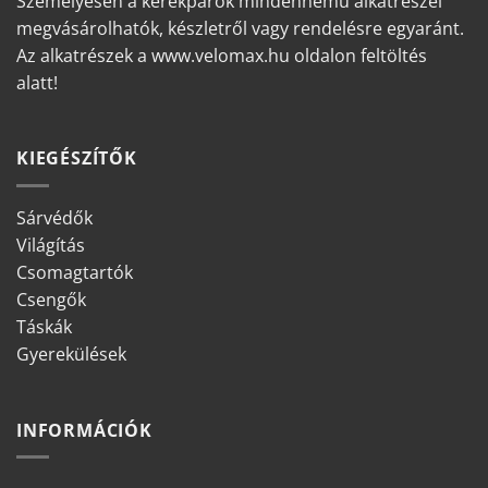
Személyesen a kerékpárok mindennemű alkatrészei
megvásárolhatók, készletről vagy rendelésre egyaránt.
Az alkatrészek a www.velomax.hu oldalon feltöltés
alatt!
KIEGÉSZÍTŐK
Sárvédők
Világítás
Csomagtartók
Csengők
Táskák
Gyerekülések
INFORMÁCIÓK