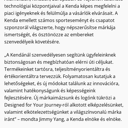
technológiai központjaival a Kenda képes megfelelni a
piaci igényeknek és felülmúlja a vásárlók elvárásait. A
Kenda emellett számos sporteseményt és csapatot
szponzorál világszerte, hogy népszerűsítse márkája
ismertségét, és ösztönözze az embereket
szenvedélyeik követésére.
„A Kendánál szenvedélyesen segítünk ügyfeleinknek
biztonságosan és megbízhatóan elérni úti céljukat.
Termékeinket tartósra, teljesítményorientáltra és
értékorientáltra tervezzük. Folyamatosan kutatjuk a
lehetőségeket, és új módokat találunk az innovációra,
valamint hatékonyságunk és képességeink
fejlesztésére. Új márkaimázsunk és logónk tükrözi a
Designed for Your Journey-ról alkotott elképzelésünket,
valamint elkötelezettségünket a világszínvonalú márka
iránt” – mondta Jimmy Yang, a Kenda elnöke és elnöke.