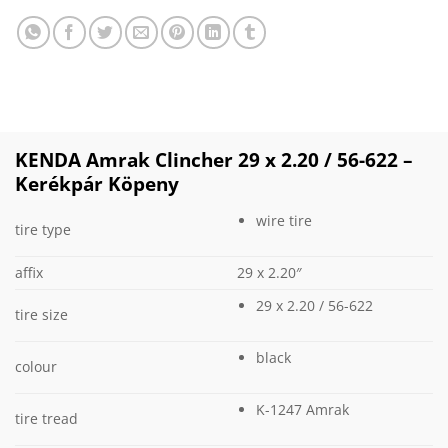
KENDA Amrak Clincher 29 x 2.20 / 56-622 –
Kerékpár Köpeny
wire tire
tire type
affix
29 x 2.20″
29 x 2.20 / 56-622
tire size
black
colour
K-1247 Amrak
tire tread