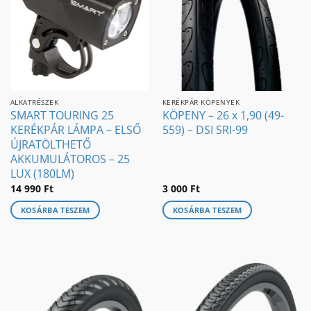
ALKATRÉSZEK
KERÉKPÁR KÖPENYEK
SMART TOURING 25
KÖPENY – 26 x 1,90 (49-
KERÉKPÁR LÁMPA – ELSŐ
559) – DSI SRI-99
ÚJRATÖLTHETŐ
AKKUMULÁTOROS – 25
LUX (180LM)
14 990
Ft
3 000
Ft
KOSÁRBA TESZEM
KOSÁRBA TESZEM