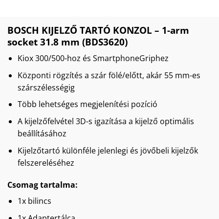
BOSCH KIJELZŐ TARTÓ KONZOL – 1-arm
socket 31.8 mm (BDS3620)
Kiox 300/500-hoz és SmartphoneGriphez
Központi rögzítés a szár fölé/előtt, akár 55 mm-es
szárszélességig
Több lehetséges megjelenítési pozíció
A kijelzőfelvétel 3D-s igazítása a kijelző optimális
beállításához
Kijelzőtartó különféle jelenlegi és jövőbeli kijelzők
felszereléséhez
Csomag tartalma:
1x bilincs
1x Adaptertálca