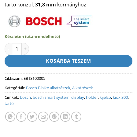
was:
is:
tartó konzol,
31,8 mm
kormányhoz
4
3
000 Ft.
590 Ft.
Készleten (utánrendelhető)
BOSCH KIJELZŐ TARTÓ KONZOL - 1-arm socket 31.8 mm (BDS3
KOSÁRBA TESZEM
Cikkszám:
EB13100005
Kategóriák:
Bosch E-bike alkatrészek
,
Alkatrészek
Címkék:
bosch
,
bosch smart system
,
display
,
holder
,
kijelző
,
kiox 300
,
tartó