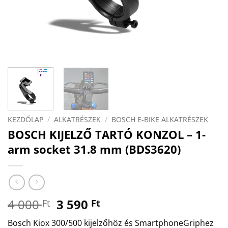
KEZDŐLAP
/
ALKATRÉSZEK
/
BOSCH E-BIKE ALKATRÉSZEK
BOSCH KIJELZŐ TARTÓ KONZOL – 1-
arm socket 31.8 mm (BDS3620)
Original
Current
4 000
3 590
Ft
Ft
price
price
Bosch Kiox 300/500 kijelzőhöz és SmartphoneGriphez