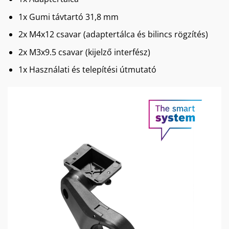
1x Gumi távtartó 31,8 mm
2x M4x12 csavar (adaptertálca és bilincs rögzítés)
2x M3x9.5 csavar (kijelző interfész)
1x Használati és telepítési útmutató