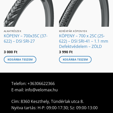
ALKATRÉSZEK
KERÉKPÁR KÖPENYEK
KÖPENY – 700x35C (37-
KÖPENY – 700 x 25C (25-
622) – DSI SRI-27
622) – DSI SRI-41 – 1.1 mm
Defektvédelem – ZÖLD
3 000
Ft
3 990
Ft
KOSÁRBA TESZEM
KOSÁRBA TESZEM
Telefon:
+36306622366
E-mail:
info@velomax.hu
Cím: 8360 Keszthely, Tündérlak utca 8.
Nyitva tartás: H-P: 09:00-17:30; Sz: 09:00-13:00