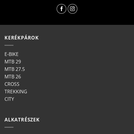
KERÉKPÁROK
E-BIKE
MTB 29
MTB 27.5
MTB 26
CROSS
TREKKING
CITY
ALKATRÉSZEK