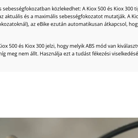
s sebességfokozatban közlekedhet: A Kiox 500 és Kiox 300 tip
az aktuális és a maximális sebességfokozatot mutatják. A Kio
ozatoknál), az eBike ezután automatikusan átkapcsol, hogy 
ox 500 és Kiox 300 jelzi, hogy melyik ABS mód van kiválaszt
míg meg nem állt. Használja ezt a tudást fékezési viselkedé