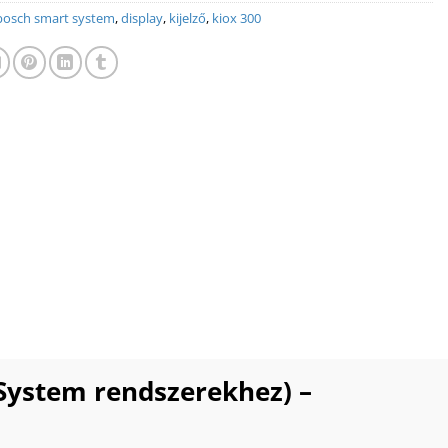
bosch smart system
,
display
,
kijelző
,
kiox 300
 System rendszerekhez) –