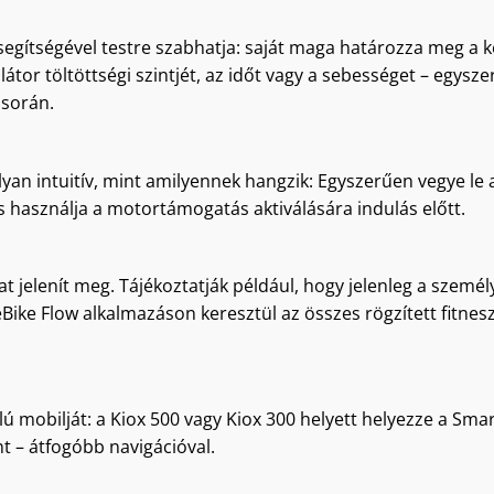
s segítségével testre szabhatja: saját maga határozza meg a 
átor töltöttségi szintjét, az időt vagy a sebességet – egys
 során.
yan intuitív, mint amilyennek hangzik: Egyszerűen vegye le a 
 és használja a motortámogatás aktiválására indulás előtt.
at jelenít meg. Tájékoztatják például, hogy jelenleg a személy
eBike Flow alkalmazáson keresztül az összes rögzített fitnes
 mobilját: a Kiox 500 vagy Kiox 300 helyett helyezze a Smar
nt – átfogóbb navigációval.