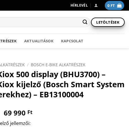
0
FT
HÍRLEVÉL
LETÖLTÉSEK
TRÉSZEK
AKTUALITÁSOK
KAPCSOLAT
ALKATRÉSZEK
/
BOSCH E-BIKE ALKATRÉSZEK
iox 500 display (BHU3700) –
Kiox kijelző (Bosch Smart System
erekhez) – EB13100004
Original
Current
69 990
Ft
price
price
jelző jellemzői:
was:
is: