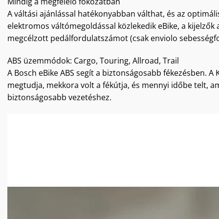
Mindig a megfelelő fokozatban
A váltási ajánlással hatékonyabban válthat, és az optimáli
elektromos váltómegoldással közlekedik eBike, a kijelzők 
megcélzott pedálfordulatszámot (csak enviolo sebességfok
ABS üzemmódok: Cargo, Touring, Allroad, Trail
A Bosch eBike ABS segít a biztonságosabb fékezésben. A Ki
megtudja, mekkora volt a fékútja, és mennyi időbe telt, a
biztonságosabb vezetéshez.