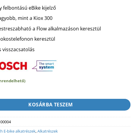
73
69
 felbontású eBike kijelző
500 Ft.
990 Ft.
agyobb, mint a Kiox 300
testreszabható a Flow alkalmazáson keresztül
 okostelefonon keresztül
s visszacsatolás
ánrendelhető)
0 display (BHU3700) - Bosch Kiox kijelző (Bosch Smart System r
KOSÁRBA TESZEM
100004
h E-bike alkatrészek
,
Alkatrészek