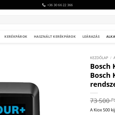
+36 30 66 22 366
KERÉKPÁROK
HASZNÁLT KERÉKPÁROK
LEÁRAZÁS
ALKA
KEZDŐLAP
/
Bosch K
Bosch 
rendsz
73 500
Ft
A Kiox 500 ki