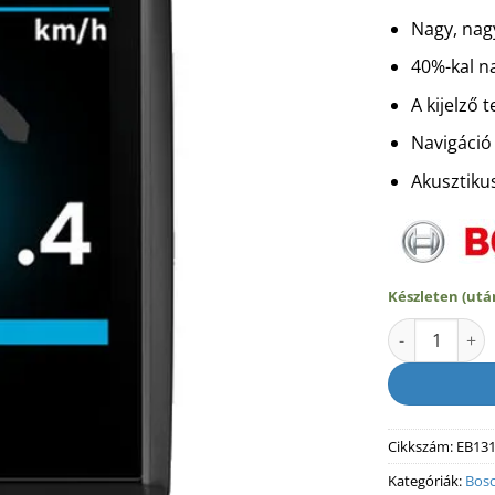
Nagy, nagy
40%-kal n
A kijelző 
Navigáció
Akusztiku
Készleten (ut
Bosch Kiox 50
Cikkszám:
EB13
Kategóriák:
Bosc