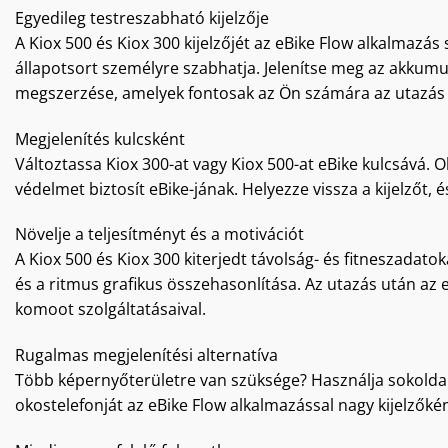
Egyedileg testreszabható kijelzője
A Kiox 500 és Kiox 300 kijelzőjét az eBike Flow alkalmazá
állapotsort személyre szabhatja. Jelenítse meg az akkumul
megszerzése, amelyek fontosak az Ön számára az utazás
Megjelenítés kulcsként
Változtassa Kiox 300-at vagy Kiox 500-at eBike kulcsává. Ol
védelmet biztosít eBike-jának. Helyezze vissza a kijelzőt,
Növelje a teljesítményt és a motivációt
A Kiox 500 és Kiox 300 kiterjedt távolság- és fitneszadatok
és a ritmus grafikus összehasonlítása. Az utazás után az 
komoot szolgáltatásaival.
Rugalmas megjelenítési alternatíva
Több képernyőterületre van szüksége? Használja sokoldalú
okostelefonját az eBike Flow alkalmazással nagy kijelzőké