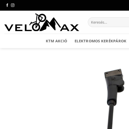
Skip
to
content
Keresés
a
következőre:
KTM AKCIÓ
ELEKTROMOS KERÉKPÁROK