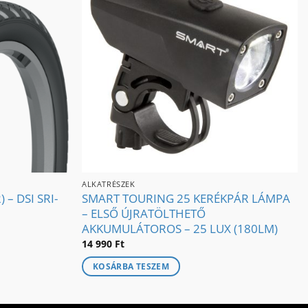
ALKATRÉSZEK
 – DSI SRI-
SMART TOURING 25 KERÉKPÁR LÁMPA
– ELSŐ ÚJRATÖLTHETŐ
AKKUMULÁTOROS – 25 LUX (180LM)
14 990
Ft
KOSÁRBA TESZEM