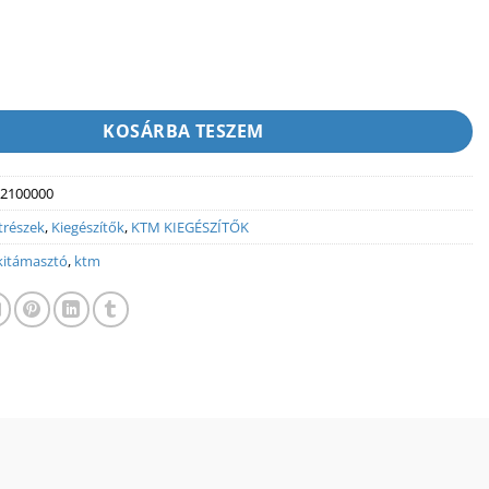
ITÁMASZTÓ 26-29" mennyiség
KOSÁRBA TESZEM
2100000
trészek
,
Kiegészítők
,
KTM KIEGÉSZÍTŐK
kitámasztó
,
ktm