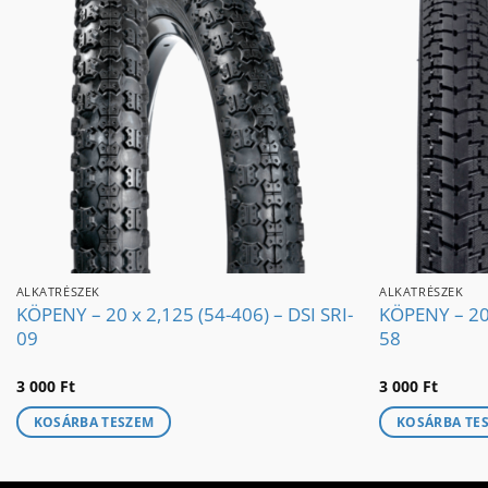
ALKATRÉSZEK
ALKATRÉSZEK
KÖPENY – 20 x 2,125 (54-406) – DSI SRI-
KÖPENY – 20 
09
58
3 000
Ft
3 000
Ft
KOSÁRBA TESZEM
KOSÁRBA TE