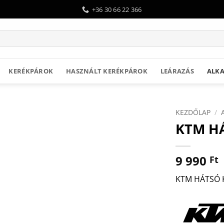
+36 30 66 22 366
KERÉKPÁROK
HASZNÁLT KERÉKPÁROK
LEÁRAZÁS
ALKA
KEZDŐLAP
/
KTM HÁ
9 990
Ft
KTM HÁTSÓ 