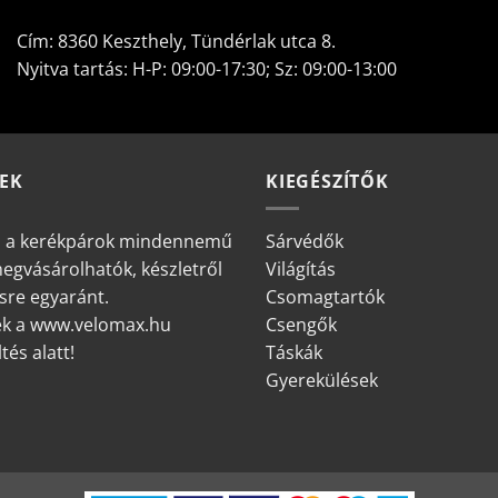
Cím: 8360 Keszthely, Tündérlak utca 8.
Nyitva tartás: H-P: 09:00-17:30; Sz: 09:00-13:00
EK
KIEGÉSZÍTŐK
 a kerékpárok mindennemű
Sárvédők
megvásárolhatók, készletről
Világítás
sre egyaránt.
Csomagtartók
zek a www.velomax.hu
Csengők
tés alatt!
Táskák
Gyerekülések