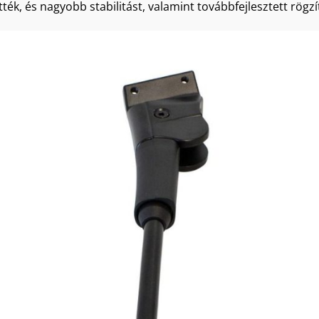
tték, és nagyobb stabilitást, valamint továbbfejlesztett rögz