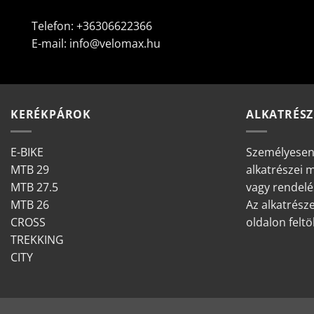
Telefon:
+36306622366
E-mail:
info@velomax.hu
KERÉKPÁROK
ALKATRÉSZ
E-BIKE
Személyesen
MTB 29
alkatrészei 
MTB 27.5
vagy rendelé
MTB 26
Az alkatrés
CROSS
oldalon feltöl
TREKKING
CITY