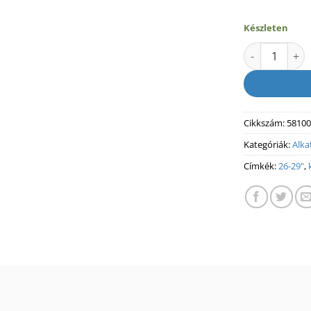
Készleten
KTM HÁTSÓ K
Cikkszám:
58100
Kategóriák:
Alka
Címkék:
26-29"
,