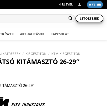
0
FT
HÍRLEVÉL
LETÖLTÉSEK
TRÉSZEK
AKTUALITÁSOK
KAPCSOLAT
ALKATRÉSZEK
/
KIEGÉSZÍTŐK
/
KTM KIEGÉSZÍTŐK
TSÓ KITÁMASZTÓ 26-29″
KITÁMASZTÓ 26-29″