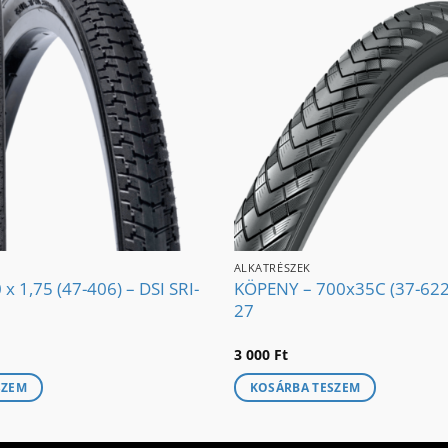
ALKATRÉSZEK
x 1,75 (47-406) – DSI SRI-
KÖPENY – 700x35C (37-622)
27
3 000
Ft
SZEM
KOSÁRBA TESZEM