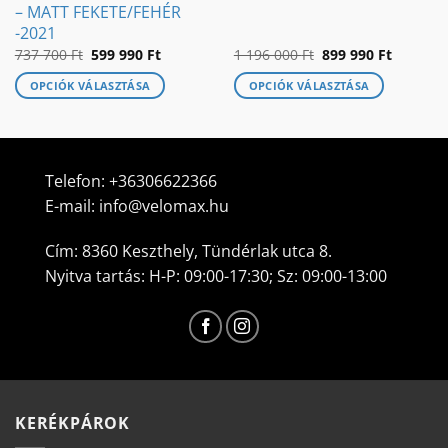
– MATT FEKETE/FEHÉR
-2021
Original
Current
Original
Current
737 700
Ft
599 990
Ft
1 196 000
Ft
899 990
Ft
price
price
price
price
was:
is:
was:
is:
OPCIÓK VÁLASZTÁSA
OPCIÓK VÁLASZTÁSA
737
599
1
899
700 Ft.
990 Ft.
196
990 Ft.
Ennek
Ennek
000 Ft.
a
a
terméknek
terméknek
több
több
Telefon:
+36306622366
variációja
variációja
E-mail:
info@velomax.hu
van.
van.
A
A
Cím: 8360 Keszthely, Tündérlak utca 8.
változatok
változatok
Nyitva tartás: H-P: 09:00-17:30; Sz: 09:00-13:00
a
a
termékoldalon
termékoldalon
választhatók
választhatók
ki
ki
KERÉKPÁROK