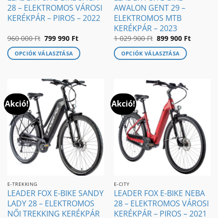
28 – ELEKTROMOS VÁROSI
AWALON GENT 29 –
KERÉKPÁR – PIROS – 2022
ELEKTROMOS MTB
KERÉKPÁR – 2023
Original
Current
Original
Current
960 000
Ft
799 990
Ft
1 029 900
Ft
899 900
Ft
price
price
price
price
was:
is:
was:
is:
OPCIÓK VÁLASZTÁSA
OPCIÓK VÁLASZTÁSA
960
799
1
899
000 Ft.
990 Ft.
029
900 Ft.
Ennek
Ennek
900 Ft.
a
a
terméknek
terméknek
több
több
Akció!
Akció!
variációja
variációja
van.
van.
A
A
változatok
változatok
a
a
termékoldalon
termékoldalon
választhatók
választhatók
ki
ki
E-TREKKING
E-CITY
LEADER FOX E-BIKE SANDY
LEADER FOX E-BIKE NEBA
LADY 28 – ELEKTROMOS
28 – ELEKTROMOS VÁROSI
NŐI TREKKING KERÉKPÁR
KERÉKPÁR – PIROS – 2021