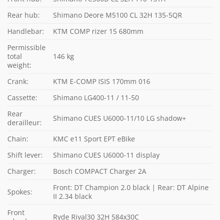
Rear hub:
Shimano Deore M5100 CL 32H 135-5QR
Handlebar:
KTM COMP rizer 15 680mm
Permissible
total
146 kg
weight:
Crank:
KTM E-COMP ISIS 170mm 016
Cassette:
Shimano LG400-11 / 11-50
Rear
Shimano CUES U6000-11/10 LG shadow+
derailleur:
Chain:
KMC e11 Sport EPT eBike
Shift lever:
Shimano CUES U6000-11 display
Charger:
Bosch COMPACT Charger 2A
Front: DT Champion 2.0 black | Rear: DT Alpine
Spokes:
II 2.34 black
Front
Ryde Rival30 32H 584x30C