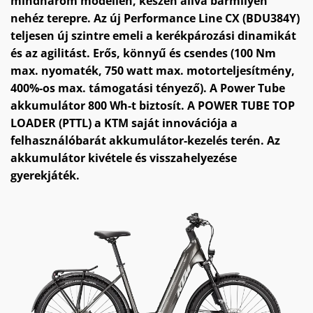
mindhárom modellen, készen állva bármilyen
nehéz terepre. Az új Performance Line CX (BDU384Y)
teljesen új szintre emeli a kerékpározási dinamikát
és az agilitást. Erős, könnyű és csendes (100 Nm
max. nyomaték, 750 watt max. motorteljesítmény,
400%-os max. támogatási tényező). A Power Tube
akkumulátor 800 Wh-t biztosít. A POWER TUBE TOP
LOADER (PTTL) a KTM saját innovációja a
felhasználóbarát akkumulátor-kezelés terén. Az
akkumulátor kivétele és visszahelyezése
gyerekjáték.