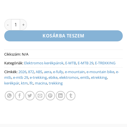
KTM MACINA AERA 872 LFC ABS - ELEKTROMOS MTB KERÉKPÁR 
KOSÁRBA TESZEM
Cikkszám:
N/A
Kategóriák:
Elektromos kerékpárok
,
E-MTB
,
E-MTB 29
,
E-TREKKING
Címkék:
2026
,
872
,
ABS
,
aera
,
e-fully
,
e-mountain
,
e-mountain bike
,
e-
mtb
,
e-mtb 29
,
e-trekking
,
ebike
,
elektromos
,
emtb
,
etrekking
,
kerékpár
,
ktm
,
lfc
,
macina
,
trekking