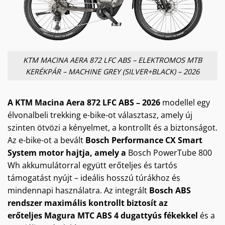
KTM MACINA AERA 872 LFC ABS – ELEKTROMOS MTB
KERÉKPÁR – MACHINE GREY (SILVER+BLACK) – 2026
A KTM Macina Aera 872 LFC ABS – 2026
modellel egy
élvonalbeli trekking e-bike-ot választasz, amely új
szinten ötvözi a kényelmet, a kontrollt és a biztonságot.
Az e-bike-ot a bevált
Bosch Performance CX Smart
System motor hajtja, amely a
Bosch PowerTube 800
Wh akkumulátorral
együtt erőteljes és tartós
támogatást nyújt – ideális hosszú túrákhoz és
mindennapi használatra. Az integrált
Bosch ABS
rendszer maximális kontrollt biztosít az
erőteljes
Magura MTC ABS 4 dugattyús fékekkel
és a