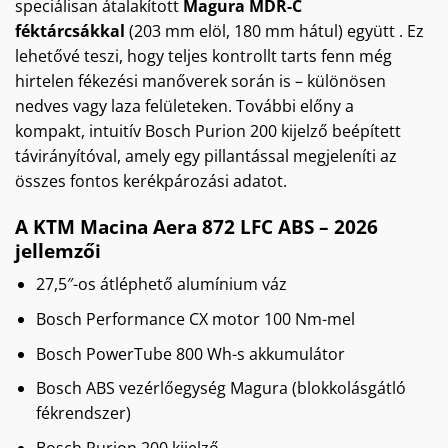
speciálisan átalakított
Magura MDR-C
féktárcsákkal
(203 mm elöl, 180 mm hátul) együtt . Ez
lehetővé teszi, hogy teljes kontrollt tarts fenn még
hirtelen fékezési manőverek során is – különösen
nedves vagy laza felületeken. További előny a
kompakt,
intuitív Bosch Purion 200 kijelző
beépített
távirányítóval, amely egy pillantással megjeleníti az
összes fontos kerékpározási adatot.
A KTM Macina Aera 872 LFC ABS – 2026
jellemzői
27,5″-os átléphető alumínium váz
Bosch Performance CX motor 100 Nm-mel
Bosch PowerTube 800 Wh-s akkumulátor
Bosch ABS vezérlőegység Magura (blokkolásgátló
fékrendszer)
Bosch Purion 200 kijelző