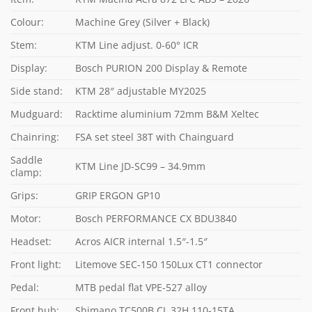
Colour:
Machine Grey (Silver + Black)
Stem:
KTM Line adjust. 0-60° ICR
Display:
Bosch PURION 200 Display & Remote
Side stand:
KTM 28″ adjustable MY2025
Mudguard:
Racktime aluminium 72mm B&M Xeltec
Chainring:
FSA set steel 38T with Chainguard
Saddle
KTM Line JD-SC99 – 34.9mm
clamp:
Grips:
GRIP ERGON GP10
Motor:
Bosch PERFORMANCE CX BDU3840
Headset:
Acros AICR internal 1.5″-1.5″
Front light:
Litemove SEC-150 150Lux CT1 connector
Pedal:
MTB pedal flat VPE-527 alloy
Front hub:
Shimano TC500B CL 32H 110-15TA