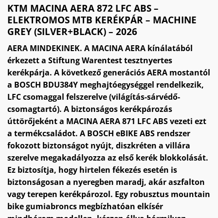
KTM MACINA AERA 872 LFC ABS –
ELEKTROMOS MTB KERÉKPÁR – MACHINE
GREY (SILVER+BLACK) – 2026
AERA MINDEKINEK. A MACINA AERA kínálatából
érkezett a Stiftung Warentest tesztnyertes
kerékpárja. A következő generációs AERA mostantól
a BOSCH BDU384Y meghajtóegységgel rendelkezik,
LFC csomaggal felszerelve (világítás-sárvédő-
csomagtartó). A biztonságos kerékpározás
úttörőjeként a MACINA AERA 871 LFC ABS vezeti ezt
a termékcsaládot. A BOSCH eBIKE ABS rendszer
fokozott biztonságot nyújt, diszkréten a villára
szerelve megakadályozza az első kerék blokkolását.
Ez biztosítja, hogy hirtelen fékezés esetén is
biztonságosan a nyeregben maradj, akár aszfalton
vagy terepen kerékpározol. Egy robusztus mountain
bike gumiabroncs megbízhatóan elkísér