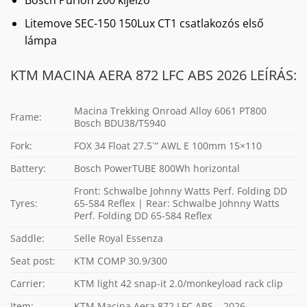
Litemove SEC-150 150Lux CT1 csatlakozós első
lámpa
KTM MACINA AERA 872 LFC ABS 2026 LEÍRÁS:
Macina Trekking Onroad Alloy 6061 PT800
Frame:
Bosch BDU38/T5940
Fork:
FOX 34 Float 27.5`” AWL E 100mm 15×110
Battery:
Bosch PowerTUBE 800Wh horizontal
Front: Schwalbe Johnny Watts Perf. Folding DD
Tyres:
65-584 Reflex | Rear: Schwalbe Johnny Watts
Perf. Folding DD 65-584 Reflex
Saddle:
Selle Royal Essenza
Seat post:
KTM COMP 30.9/300
Carrier:
KTM light 42 snap-it 2.0/monkeyload rack clip
Item:
KTM Macina Aera 872 LFC ABS – 2026