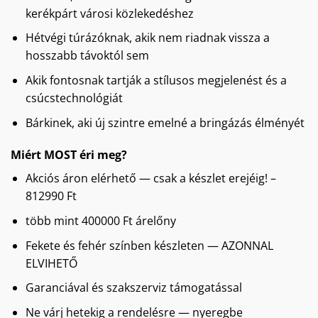
kerékpárt városi közlekedéshez
Hétvégi túrázóknak, akik nem riadnak vissza a
hosszabb távoktól sem
Akik fontosnak tartják a stílusos megjelenést és a
csúcstechnológiát
Bárkinek, aki új szintre emelné a bringázás élményét
Miért MOST éri meg?
Akciós áron elérhető — csak a készlet erejéig! –
812990 Ft
több mint 400000 Ft árelőny
Fekete és fehér színben készleten — AZONNAL
ELVIHETŐ
Garanciával és szakszerviz támogatással
Ne várj hetekig a rendelésre — nyeregbe