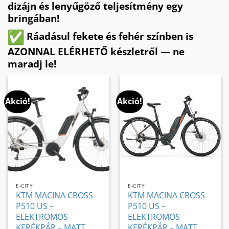
dizájn és lenyűgöző teljesítmény egy
bringában!
Ráadásul fekete és fehér színben is
AZONNAL ELÉRHETŐ készletről — ne
maradj le!
Akció!
Akció!
E-CITY
E-CITY
KTM MACINA CROSS
KTM MACINA CROSS
P510 US –
P510 US –
ELEKTROMOS
ELEKTROMOS
KERÉKPÁR – MATT
KERÉKPÁR – MATT