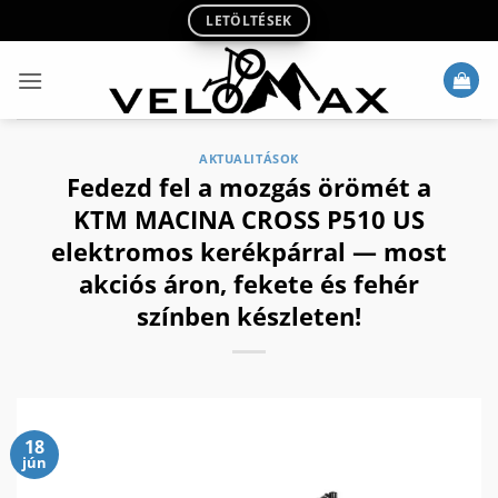
Skip
LETÖLTÉSEK
to
content
AKTUALITÁSOK
Fedezd fel a mozgás örömét a
KTM MACINA CROSS P510 US
elektromos kerékpárral — most
akciós áron, fekete és fehér
színben készleten!
18
jún