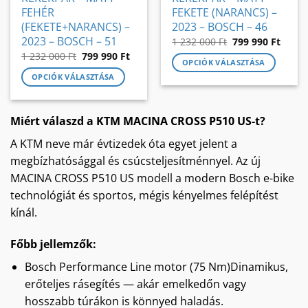
FEHÉR
FEKETE (NARANCS) –
(FEKETE+NARANCS) –
2023 – BOSCH – 46
2023 – BOSCH – 51
Original
Curre
1 232 000
Ft
799 990
Ft
price
price
Original
Current
1 232 000
Ft
799 990
Ft
was:
is:
OPCIÓK VÁLASZTÁSA
price
price
1
799
was:
is:
232
990 Ft
OPCIÓK VÁLASZTÁSA
Ennek
1
799
000 Ft.
232
990 Ft.
Ennek
a
000 Ft.
a
terméknek
Miért válaszd a KTM MACINA CROSS P510 US-t?
terméknek
több
több
variációja
A KTM neve már évtizedek óta egyet jelent a
variációja
van.
megbízhatósággal és csúcsteljesítménnyel. Az új
van.
A
MACINA CROSS P510 US modell a modern Bosch e-bike
A
változatok
változatok
a
technológiát és sportos, mégis kényelmes felépítést
a
termékoldalon
kínál.
termékoldalon
választhatók
választhatók
ki
Főbb jellemzők:
ki
Bosch Performance Line motor (75 Nm)Dinamikus,
erőteljes rásegítés — akár emelkedőn vagy
hosszabb túrákon is könnyed haladás.