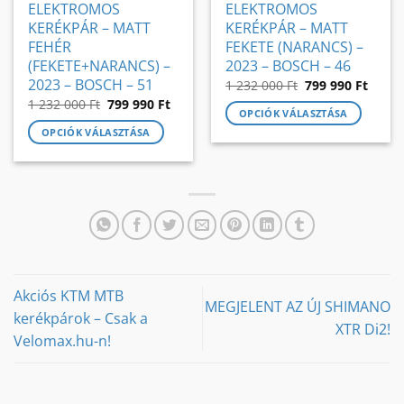
ELEKTROMOS
ELEKTROMOS
KERÉKPÁR – MATT
KERÉKPÁR – MATT
FEHÉR
FEKETE (NARANCS) –
(FEKETE+NARANCS) –
2023 – BOSCH – 46
2023 – BOSCH – 51
Original
Curre
1 232 000
Ft
799 990
Ft
price
price
Original
Current
1 232 000
Ft
799 990
Ft
was:
is:
OPCIÓK VÁLASZTÁSA
price
price
1
799
was:
is:
232
990 Ft
OPCIÓK VÁLASZTÁSA
Ennek
1
799
000 Ft.
232
990 Ft.
Ennek
a
000 Ft.
a
terméknek
terméknek
több
több
variációja
variációja
van.
van.
A
A
változatok
változatok
a
Akciós KTM MTB
a
termékoldalon
MEGJELENT AZ ÚJ SHIMANO
kerékpárok – Csak a
termékoldalon
választhatók
XTR Di2!
Velomax.hu-n!
választhatók
ki
ki