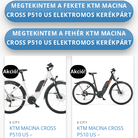
MEGTEKINTEM A FEKETE KTM MACINA
CROSS P510 US ELEKTROMOS KERÉKPÁRT
MEGTEKINTEM A FEHÉR KTM MACINA
CROSS P510 US ELEKTROMOS KERÉKPÁRT
Akció!
Akció!
E-CITY
E-CITY
KTM MACINA CROSS
KTM MACINA CROSS
P510 US –
P510 US –