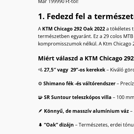
Már 199990 Ft-tól!
1. Fedezd fel a természe
A
KTM Chicago 292 Oak 2022
a tökéletes 
természetben egyaránt. Ez a 29 colos MTB 
kompromisszumok nélkül. A Ktm Chicago 2
Miért válaszd a KTM Chicago 292
🚵
27,5″ vagy 29”-os kerekek
– Kiváló gör
⚙️
Shimano fék -és váltórendszer
– Precí
🧩
SR Suntour teleszkópos villa
– 100 mm 
🪶
Könnyű, de masszív alumínium váz
– 
🌲
“Oak” dizájn
– Természetes, erdei tónus