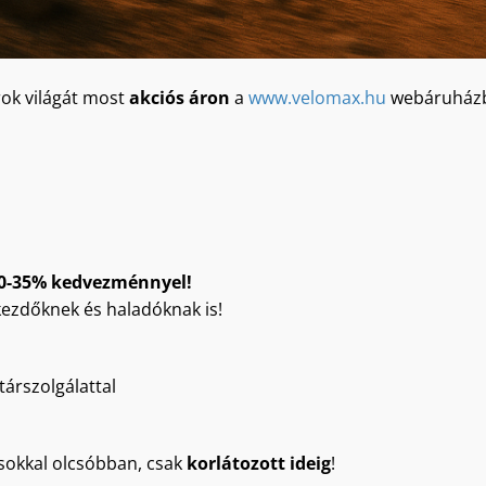
ok világát most
akciós áron
a
www.velomax.hu
webáruház
20-35% kedvezménnyel!
 kezdőknek és haladóknak is!
társzolgálattal
sokkal olcsóbban, csak
korlátozott ideig
!