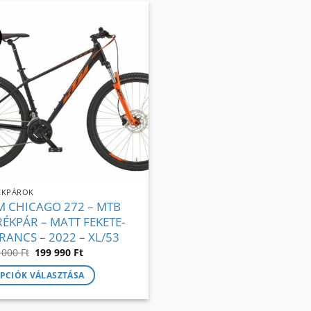
!
ÉKPÁROK
M CHICAGO 272 – MTB
RÉKPÁR – MATT FEKETE-
RANCS – 2022 – XL/53
Original
Current
 000
Ft
199 990
Ft
price
price
was:
is:
PCIÓK VÁLASZTÁSA
330
199
000 Ft.
990 Ft.
ek