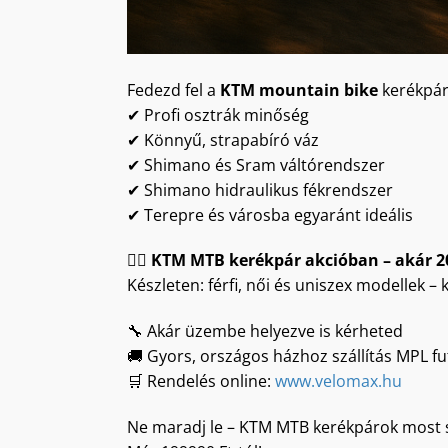
Fedezd fel a
KTM mountain bike
kerékpár
✔ Profi osztrák minőség
✔ Könnyű, strapabíró váz
✔ Shimano és Sram váltórendszer
✔ Shimano hidraulikus fékrendszer
✔ Terepre és városba egyaránt ideális
🚵‍♂️
KTM MTB kerékpár akcióban – akár 
Készleten: férfi, női és uniszex modellek –
🔧 Akár üzembe helyezve is kérheted
🚚 Gyors, országos házhoz szállítás MPL fu
🛒 Rendelés online:
www.velomax.hu
Ne maradj le – KTM MTB kerékpárok most 