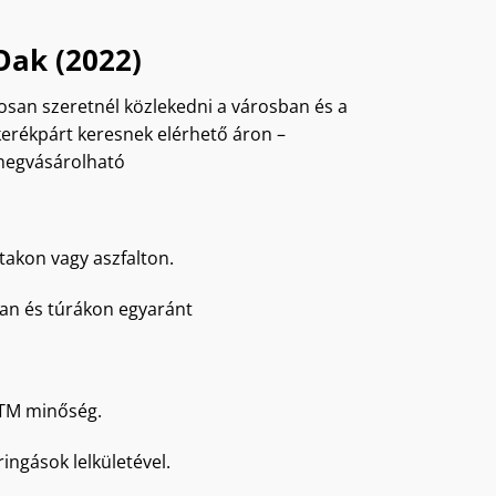
Oak (2022)
sosan szeretnél közlekedni a városban és a
kerékpárt keresnek elérhető áron –
megvásárolható
takon vagy aszfalton.
an és túrákon egyaránt
 KTM minőség.
ingások lelkületével.