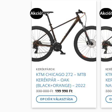
Akció!
Akció
KERÉKPÁROK
KER
KTM CHICAGO 272 – MTB
KT
KERÉKPÁR – OAK
KE
(BLACK+ORANGE) – 2022
NA
Original
Current
330 000
Ft
199 990
Ft
330
price
price
was:
is:
OPCIÓK VÁLASZTÁSA
O
330
199
000 Ft.
990 Ft.
Ennek
Enn
a
a