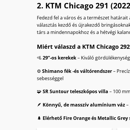
2. KTM Chicago 291 (2022
terméknek
több
Fedezd fel a város és a természet határait
variációja
választás kezdő és újrakezdő bringásoknak
van.
társ a mindennapokhoz és a hétvégi kalan
A
változatok
Miért válaszd a KTM Chicago 292
a
termékoldalon
🚵
29”-os kerekek
– Kiváló gördülékenység,
választhatók
ki
⚙️
Shimano fék -és váltórendszer
– Precí
sebességgel
🧩
SR Suntour teleszkópos villa
– 100 mm 
🪶
Könnyű, de masszív alumínium váz
– 
🌲
Elérhető Fire Orange és Metallic Grey