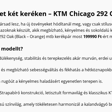
tet két keréken – KTM Chicago 292 
társad lesz, ha új ösvényeket hódítanál meg, vagy csak stílu
azoknak készült, akik megbízható, kényelmes és sokoldalú 
92 Oak (Black – Orange) mtb kerékpár most
199990 Ft
-ért 
 modellt?
dülékenység, stabilitás és terepkezelés akár murván, erdei u
z és megbízható sebességváltás és fékhatás a hétköznapokb
rugóút a kényelmes haladásért egyenetlen terepen is.
Strapabíró konstrukció, letisztult formavilág és klasszikus
ú színvilág, amely tökéletesen harmonizál a kalandvágyó br