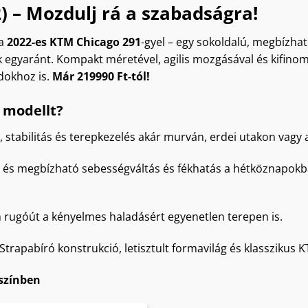
) – Mozdulj rá a szabadságra!
 a
2022-es KTM Chicago 291
-gyel – egy sokoldalú, megbízhat
 egyaránt. Kompakt méretével, agilis mozgásával és kifinom
dokhoz is.
Már 219990 Ft-tól!
 modellt?
 stabilitás és terepkezelés akár murván, erdei utakon vagy 
z és megbízható sebességváltás és fékhatás a hétköznapokb
rugóút a kényelmes haladásért egyenetlen terepen is.
Strapabíró konstrukció, letisztult formavilág és klasszikus
 színben