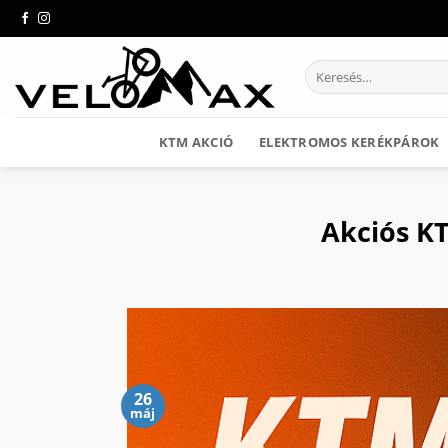
Skip
to
content
Keresés
a
következőre:
KTM AKCIÓ
ELEKTROMOS KERÉKPÁROK
Akciós K
26
máj