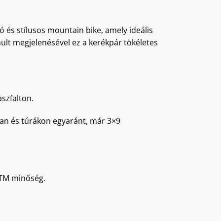
ó és stílusos mountain bike, amely ideális
ult megjelenésével ez a kerékpár tökéletes
aszfalton.
an és túrákon egyaránt, már 3×9
 KTM minőség.