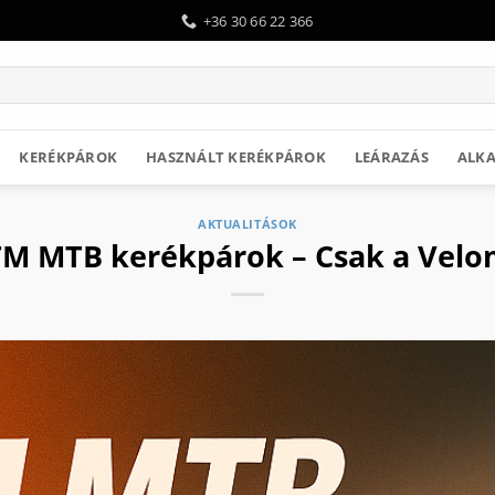
+36 30 66 22 366
KERÉKPÁROK
HASZNÁLT KERÉKPÁROK
LEÁRAZÁS
ALKA
AKTUALITÁSOK
TM MTB kerékpárok – Csak a Velo