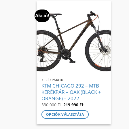
terméknek
ter
több
töb
Akció!
variációja
vari
van.
van
A
A
változatok
vált
a
a
termékoldalon
ter
választhatók
vál
ki
ki
KERÉKPÁROK
KTM CHICAGO 292 – MTB
KERÉKPÁR – OAK (BLACK +
ORANGE) – 2022
Original
Current
330 000
Ft
219 990
Ft
price
price
was:
is:
OPCIÓK VÁLASZTÁSA
330
219
000 Ft.
990 Ft.
Ennek
a